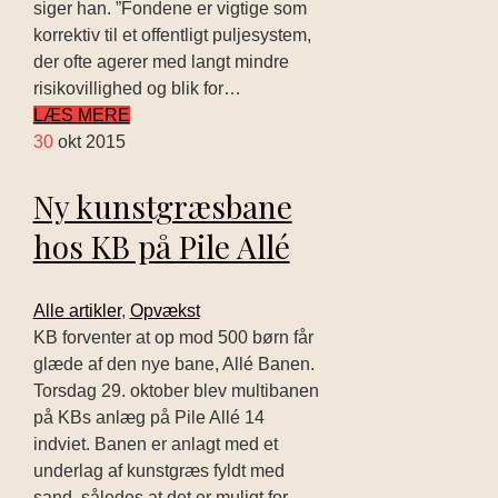
siger han. ”Fondene er vigtige som
korrektiv til et offentligt puljesystem,
der ofte agerer med langt mindre
risikovillighed og blik for…
LÆS MERE
30
okt 2015
Ny kunstgræsbane
hos KB på Pile Allé
Alle artikler
,
Opvækst
KB forventer at op mod 500 børn får
glæde af den nye bane, Allé Banen.
Torsdag 29. oktober blev multibanen
på KBs anlæg på Pile Allé 14
indviet. Banen er anlagt med et
underlag af kunstgræs fyldt med
sand, således at det er muligt for