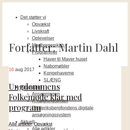
Det støtter vi
Opvækst
Livskraft
Oplevelser
Forfatter:
Martin Dahl
Medborgerskab
Programmer
Haver til Maver huset
Nabomøbler
16
aug 2017
Kongehaverne
SLÆNG
Ungdommens
Ansøg her
Folkemøde klar med
Ansøgningen
Ansøgningsfrister
program
Frederiksbergfondens digitale
ansøgningssystem
Aktuelt
Alle artikler
,
Opvækst
Alle artikler