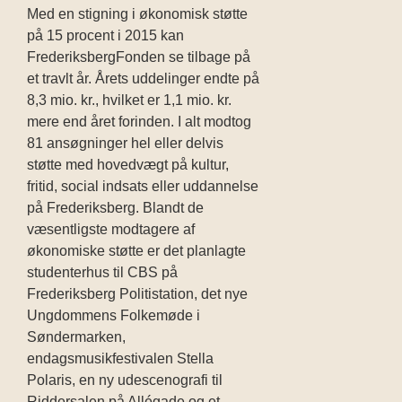
Med en stigning i økonomisk støtte
på 15 procent i 2015 kan
FrederiksbergFonden se tilbage på
et travlt år. Årets uddelinger endte på
8,3 mio. kr., hvilket er 1,1 mio. kr.
mere end året forinden. I alt modtog
81 ansøgninger hel eller delvis
støtte med hovedvægt på kultur,
fritid, social indsats eller uddannelse
på Frederiksberg. Blandt de
væsentligste modtagere af
økonomiske støtte er det planlagte
studenterhus til CBS på
Frederiksberg Politistation, det nye
Ungdommens Folkemøde i
Søndermarken,
endagsmusikfestivalen Stella
Polaris, en ny udescenografi til
Riddersalen på Allégade og et