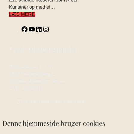
Kunstner op med et…
LÆS MERE
Frederiksbergfonden
Rathsacksvej 1, 3. th.
1862 Frederiksberg C
ff@frederiksbergfonden.dk
CVR: 46206312
© 2024. Alle rettigheder forbeholdes.
Denne hjemmeside bruger cookies