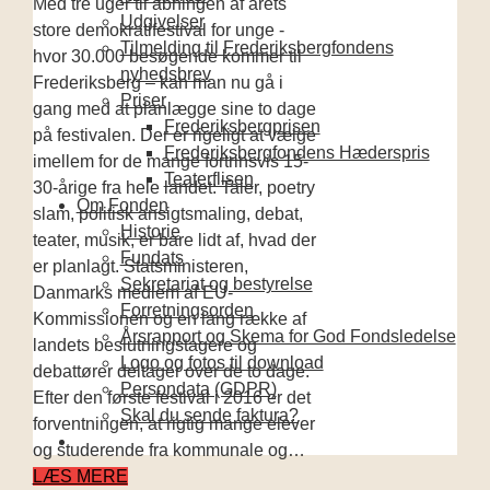
Med tre uger til åbningen af årets
Udgivelser
store demokratifestival for unge -
Tilmelding til Frederiksbergfondens
hvor 30.000 besøgende kommer til
nyhedsbrev
Frederiksberg – kan man nu gå i
Priser
gang med at planlægge sine to dage
Frederiksbergprisen
på festivalen. Der er rigeligt at vælge
Frederiksbergfondens Hæderspris
imellem for de mange fortrinsvis 15-
Teaterflisen
30-årige fra hele landet: Taler, poetry
Om Fonden
slam, politisk ansigtsmaling, debat,
Historie
teater, musik, er bare lidt af, hvad der
Fundats
er planlagt. Statsministeren,
Sekretariat og bestyrelse
Danmarks medlem af EU-
Forretningsorden
Kommissionen og en lang række af
Årsrapport og Skema for God Fondsledelse
landets beslutningstagere og
Logo og fotos til download
debattører deltager over de to dage.
Persondata (GDPR)
Efter den første festival i 2016 er det
Skal du sende faktura?
forventningen, at rigtig mange elever
og studerende fra kommunale og…
LÆS MERE