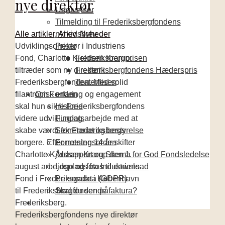
nye direktør
Udgivelser
Tilmelding til Frederiksbergfondens
Alle artikler
,
Arkiv
,
Nyheder
nyhedsbrev
Udviklingsdirektør i Industriens
Priser
Fond, Charlotte Kjeldsen Krarup,
Frederiksbergprisen
tiltræder som ny direktør i
Frederiksbergfondens Hæderspris
Frederiksbergfonden. Med solid
Teaterflisen
filantropisk erfaring og engagement
Om Fonden
skal hun sikre Frederiksbergfondens
Historie
videre udvikling og arbejde med at
Fundats
skabe værdi for Frederiksbergs
Sekretariat og bestyrelse
borgere. Efter næsten 14 år skifter
Forretningsorden
Charlotte Kjeldsen Krarup den 1.
Årsrapport og Skema for God Fondsledelse
august arbejdsplads fra Industriens
Logo og fotos til download
Fond i Frederiksgade i København
Persondata (GDPR)
til Frederiksbergfonden på
Skal du sende faktura?
Frederiksberg.
Frederiksbergfondens nye direktør