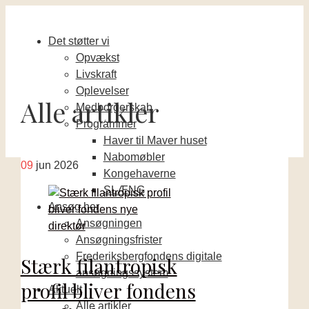
Det støtter vi
Opvækst
Livskraft
Oplevelser
Alle artikler
Medborgerskab
Programmer
Haver til Maver huset
Nabomøbler
09
jun 2026
Kongehaverne
SLÆNG
Ansøg her
Ansøgningen
Ansøgningsfrister
Frederiksbergfondens digitale
Stærk filantropisk
ansøgningssystem
profil bliver fondens
Aktuelt
Alle artikler