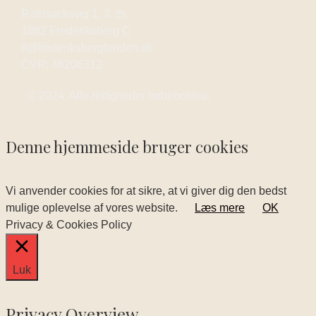
Rathsacksvej 1, 3. th.
1862 Frederiksberg C
ff@frederiksbergfonden.dk
CVR: 46206312
© 2024. Alle rettigheder forbeholdes.
Denne hjemmeside bruger cookies
Vi anvender cookies for at sikre, at vi giver dig den bedst
mulige oplevelse af vores website.
Læs mere
OK
Privacy & Cookies Policy
Luk
Privacy Overview