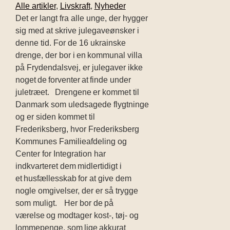
Alle artikler
,
Livskraft
,
Nyheder
Det er langt fra alle unge, der hygger
sig med at skrive julegaveønsker i
denne tid. For de 16 ukrainske
drenge, der bor i en kommunal villa
på Frydendalsvej, er julegaver ikke
noget de forventer at finde under
juletræet. Drengene er kommet til
Danmark som uledsagede flygtninge
og er siden kommet til
Frederiksberg, hvor Frederiksberg
Kommunes Familieafdeling og
Center for Integration har
indkvarteret dem midlertidigt i
et husfællesskab for at give dem
nogle omgivelser, der er så trygge
som muligt. Her bor de på
værelse og modtager kost-, tøj- og
lommepenge, som lige akkurat