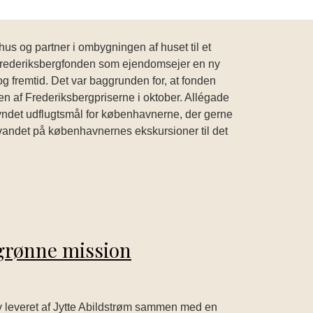
s og partner i ombygningen af huset til et
r Frederiksbergfonden som ejendomsejer en ny
og fremtid. Det var baggrunden for, at fonden
en af Frederiksbergpriserne i oktober. Allégade
 yndet udflugtsmål for københavnerne, der gerne
ølvandet på københavnernes ekskursioner til det
 grønne mission
blev leveret af Jytte Abildstrøm sammen med en