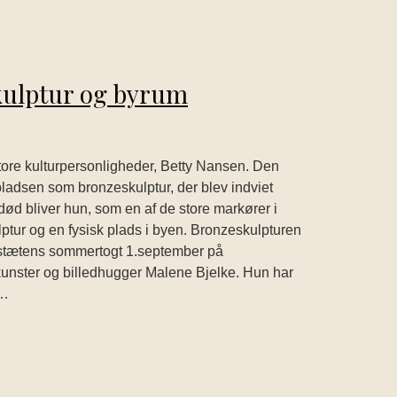
kulptur og byrum
tore kulturpersonligheder, Betty Nansen. Den
 pladsen som bronzeskulptur, der blev indviet
d bliver hun, som en af de store markører i
ptur og en fysisk plads i byen. Bronzeskulpturen
estætens sommertogt 1.september på
kunster og billedhugger Malene Bjelke. Hun har
r…