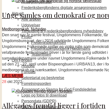
Ansøgningsfrister
Frederiksbergfondens digitale ansøgningssystem
Unge samles om demokrati og nord
Aktuelt
Alle artikler
Udgivelser
Medborgerskab
,
Nyheder
Tilmelding til Frederiksbergfondens nyhedsbrev
Den snart syv år gamle festival, Ungdommens Folkemøde, får en 
Priser
Ungdomsbureauet, der i 2016 udviklede Ungdommens Folkemø
Frederiksbergprisen
Ungdommens Folkemøde spiller en vigtig rolle som demokratisk
Frederiksbergfondens Hæderspris
velafprøvede festivalmodel bliver i år for første gang udfoldet
Teaterflisen
samarbejdspartnere under navnet Ungdommens Folkemøde NOR
Om Fonden
ud den 21.- 22. april under Bispeengbuen i URBAN13, der i forve
Historie
medborgerskab og iværksætteri. Ungdommens Folkemøde Nord 
Fundats
LÆS MERE
Sekretariat og bestyrelse
28
okt 2022
Forretningsorden
Årsrapport og Skema for God Fondsledelse
Logo og fotos til download
Persondata (GDPR)
Allégades fremtid ligger i fortiden
Skal du sende faktura?