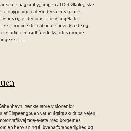
r tankerne bag ombygningen af Det Økologiske
er til ombygningen af Riddersalens gamle
ionshus og et demonstrationsprojekt for
 der skal rumme det nationale hovedsæde og
ærer stadig den rødhårede kvindes grønne
g unge skal…
buen
øbenhavn, tænkte store visioner for
 af Bispeengbuen var et rigtigt skridt på vejen.
otortrafikvej tete-a-tete med borgernes
som en henvisning til byens foranderlighed og