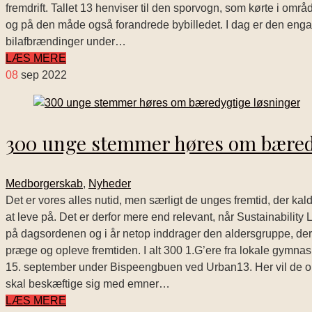
fremdrift. Tallet 13 henviser til den sporvogn, som kørte i omr
og på den måde også forandrede bybilledet. I dag er den engan
bilafbrændinger under…
LÆS MERE
08
sep 2022
300 unge stemmer høres om bæred
Medborgerskab
,
Nyheder
Det er vores alles nutid, men særligt de unges fremtid, der ka
at leve på. Det er derfor mere end relevant, når Sustainability
på dagsordenen og i år netop inddrager den aldersgruppe, der h
præge og opleve fremtiden. I alt 300 1.G’ere fra lokale gymnasie
15. september under Bispeengbuen ved Urban13. Her vil de o
skal beskæftige sig med emner…
LÆS MERE