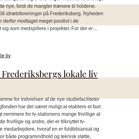
tte nye, fordi de mangler trænere til holdene.
r 58 idrætsforeninger på Frederiksberg. Nyheden
r derfor modtaget meget positivt i de
dt sig som medspillere i projektet. For der er…
 Frederiksbergs lokale liv
mme for indvielsen af de nye studiefaciliteter
fonden har det været muligt at etablere et fast
t nemmere for tv-stationens mange frivillige at
frivillige og andre, der er tilknyttet tv-
ste medarbejdere, hvoraf en er fuldtidsansat og
 for både programindhold og teknisk støtte,