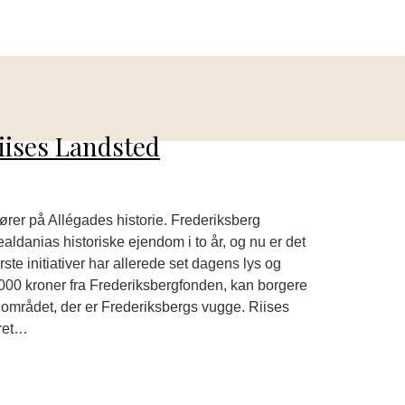
iises Landsted
ktører på Allégades historie. Frederiksberg
ldanias historiske ejendom i to år, og nu er det
rste initiativer har allerede set dagens lys og
0.000 kroner fra Frederiksbergfonden, kan borgere
i området, der er Frederiksbergs vugge. Riises
æret…