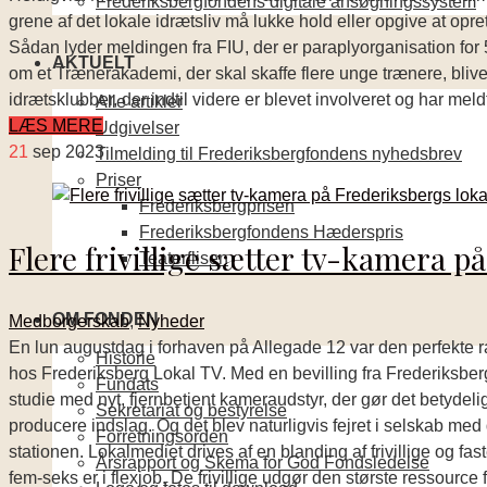
Frederiksbergfondens digitale ansøgningssystem
grene af det lokale idrætsliv må lukke hold eller opgive at opre
Sådan lyder meldingen fra FIU, der er paraplyorganisation fo
AKTUELT
om et Trænerakademi, der skal skaffe flere unge trænere, blive
idrætsklubber, der indtil videre er blevet involveret og har mel
Alle artikler
LÆS MERE
Udgivelser
21
sep 2023
Tilmelding til Frederiksbergfondens nyhedsbrev
Priser
Frederiksbergprisen
Frederiksbergfondens Hæderspris
Flere frivillige sætter tv-kamera på
Teaterflisen
OM FONDEN
Medborgerskab
,
Nyheder
En lun augustdag i forhaven på Allegade 12 var den perfekte ra
Historie
hos Frederiksberg Lokal TV. Med en bevilling fra Frederiksberg
Fundats
studie med nyt, fjernbetjent kameraudstyr, der gør det betydelig
Sekretariat og bestyrelse
producere indslag. Og det blev naturligvis fejret i selskab med de 
Forretningsorden
stationen. Lokalmediet drives af en blanding af frivillige og fa
Årsrapport og Skema for God Fondsledelse
fem-seks er i flexjob. De frivillige udgør den største ressource