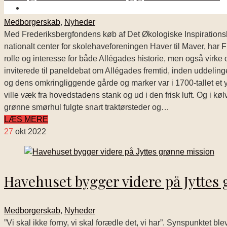
Medborgerskab
,
Nyheder
Med Frederiksbergfondens køb af Det Økologiske Inspirationshu
nationalt center for skolehaveforeningen Haver til Maver, ha
rolle og interesse for både Allégades historie, men også virke 
inviterede til paneldebat om Allégades fremtid, inden uddeling
og dens omkringliggende gårde og marker var i 1700-tallet et
ville væk fra hovedstadens stank og ud i den frisk luft. Og i k
grønne smørhul fulgte snart traktørsteder og…
LÆS MERE
27
okt 2022
Havehuset bygger videre på Jyttes
Medborgerskab
,
Nyheder
”Vi skal ikke forny, vi skal forædle det, vi har”. Synspunktet 