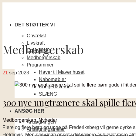
DET STØTTER VI
Opvækst
Livskraft
Medborgerskab
Oplevelser
Medborgerskab
Programmer
Haver til Maver huset
21
sep 2023
Nabomøbler
Kongehaverne
SLÆNG
300 nye ungtrænere skal spille fler
ANSØG HER
Medborgerskab
,
Nyheder
Ansøgningen
Flere og flere børn og unge på Frederiksberg vil gerne dyrke
Ansøgningsfrister
Heldigvis. Men desværre er det i det senere år blevet mere almi