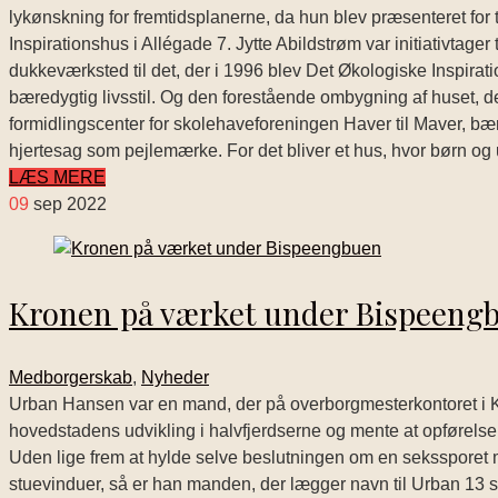
lykønskning for fremtidsplanerne, da hun blev præsenteret fo
Inspirationshus i Allégade 7. Jytte Abildstrøm var initiativtag
dukkeværksted til det, der i 1996 blev Det Økologiske Inspirat
bæredygtig livsstil. Og den forestående ombygning af huset,
formidlingscenter for skolehaveforeningen Haver til Maver, b
hjertesag som pejlemærke. For det bliver et hus, hvor børn o
LÆS MERE
09
sep 2022
Kronen på værket under Bispeeng
Medborgerskab
,
Nyheder
Urban Hansen var en mand, der på overborgmesterkontoret i K
hovedstadens udvikling i halvfjerdserne og mente at opførelsen
Uden lige frem at hylde selve beslutningen om en sekssporet m
stuevinduer, så er han manden, der lægger navn til Urban 13 