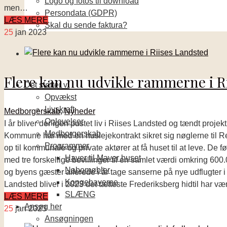
Logo og fotos til download
men…
Persondata (GDPR)
LÆS MERE
Skal du sende faktura?
25
jan 2023
Flere kan nu udvikle rammerne i R
Det støtter vi
Opvækst
Livskraft
Medborgerskab
,
Nyheder
Oplevelser
I år bliver der igen pustet liv i Riises Landsted og tændt proje
Medborgerskab
Kommune har med en huslejekontrakt sikret sig nøglerne til Rea
Programmer
op til kommunale og private aktører at få huset til at leve. De fø
Haver til Maver huset
med tre forskellige bevillinger til en samlet værdi omkring 60
Nabomøbler
og byens gæster allerede i år tage sanserne på nye udflugter 
Kongehaverne
Landsted bliver i 2023 det tætteste Frederiksberg hidtil har v
SLÆNG
LÆS MERE
Ansøg her
25
jan 2023
Ansøgningen