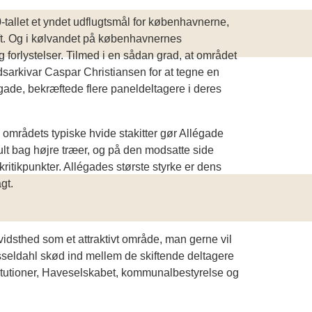
tallet et yndet udflugtsmål for københavnerne,
uft. Og i kølvandet på københavnernes
g forlystelser. Tilmed i en sådan grad, at området
adsarkivar Caspar Christiansen for at tegne en
égade, bekræftede flere paneldeltagere i deres
 områdets typiske hvide stakitter gør Allégade
ult bag højre træer, og på den modsatte side
ritikpunkter. Allégades største styrke er dens
gt.
idsthed som et attraktivt område, man gerne vil
seldahl skød ind mellem de skiftende deltagere
titutioner, Haveselskabet, kommunalbestyrelse og