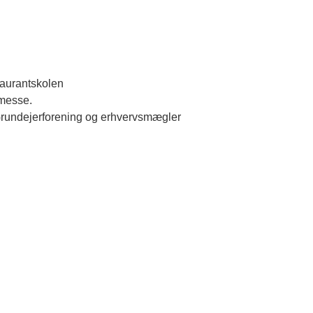
taurantskolen
smesse.
Grundejerforening og erhvervsmægler