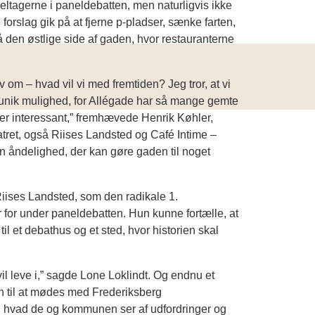
deltagerne i paneldebatten, men naturligvis ikke
 forslag gik på at fjerne p-pladser, sænke farten,
den østlige side af gaden, hvor restauranterne
 om – hvad vil vi med fremtiden? Jeg tror, at vi
n unik mulighed, for Allégade har så mange gemte
m er interessant,” fremhævede Henrik Køhler,
atret, også Riises Landsted og Café Intime –
en åndelighed, der kan gøre gaden til noget
iises Landsted, som den radikale 1.
for under paneldebatten. Hun kunne fortælle, at
il et debathus og et sted, hvor historien skal
 vil leve i,” sagde Lone Loklindt. Og endnu et
en til at mødes med Frederiksberg
e, hvad de og kommunen ser af udfordringer og