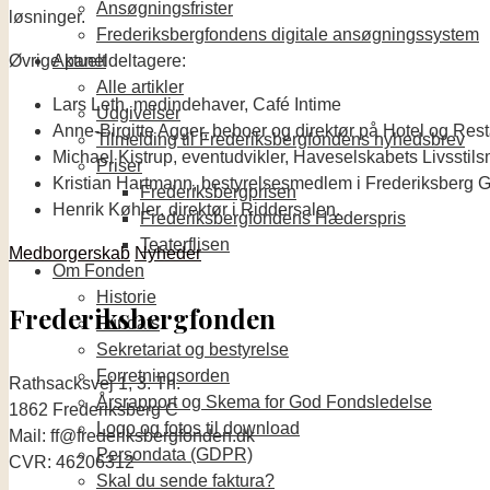
Ansøgningsfrister
løsninger.
Frederiksbergfondens digitale ansøgningssystem
Øvrige paneldeltagere:
Aktuelt
Alle artikler
Lars Leth, medindehaver, Café Intime
Udgivelser
Anne-Birgitte Agger, beboer og direktør på Hotel og Res
Tilmelding til Frederiksbergfondens nyhedsbrev
Michael Kistrup, eventudvikler, Haveselskabets Livsstil
Priser
Kristian Hartmann, bestyrelsesmedlem i Frederiksberg 
Frederiksbergprisen
Henrik Køhler, direktør i Riddersalen.
Frederiksbergfondens Hæderspris
Teaterflisen
Medborgerskab
Nyheder
Om Fonden
Historie
Frederiksbergfonden
Fundats
Sekretariat og bestyrelse
Forretningsorden
Rathsacksvej 1, 3. Th.
Årsrapport og Skema for God Fondsledelse
1862 Frederiksberg C
Logo og fotos til download
Mail: ff@frederiksbergfonden.dk
Persondata (GDPR)
CVR: 46206312
Skal du sende faktura?