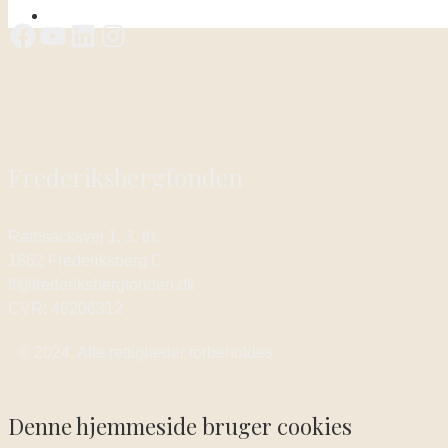
Frederiksbergfonden
Rathsacksvej 1, 3. th.
1862 Frederiksberg C
ff@frederiksbergfonden.dk
CVR: 46206312
© 2024. Alle rettigheder forbeholdes.
Denne hjemmeside bruger cookies