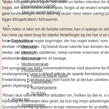
Logo og fotos til download
”Make Allégade great again” var ordret en fælles intention for 
Persondata (GDPR)
noget, der løses med et enkelt greb. Nogle af de relativt simple
Skal du sende faktura?
gøre bevoksningen mere åben og skabe mere leben særligt på 
ligger tilbagetrukket i forhaverne.
”Men inden vi taler om de fysiske rammer, kan vi spørge os selv
har mere og mere brug for stærke fortællinger og her har vi e
fortællinger. Vi har nogle bygninger, der har noget indeni, so
Det støtter vi
direktør i Riddersalen. Og blandt disse nævnte han foruden te
Opvækst
steder, der efter hans opfattelse, netop rummer essensen af d
Livskraft
ekstraordinært, man gerne vil besøge.
Oplevelser
Medborgerskab
Det synspunkt var helt i overensstemmelse med planerne for R
Programmer
viceborgmester Lone Loklindt løftede de spæde fremtidsplaner 
Haver til Maver huset
Frederiksberg Kommune har lejet huset for at det kan udvikles t
Nabomøbler
gøres tilgængelig.
Kongehaverne
SLÆNG
”Riises skal være et sted for debatten om, hvilken by det er, vi
Ansøg her
håndslag for fremtiden blev givet, da hun tog imod opfordring
Ansøgningen
Grundejerforening og gadens øvrige interessenter for at drøft