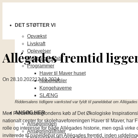
DET STØTTER VI
Opvækst
Livskraft
Oplevelser
Allégades fremtid ligger
Medborgerskab
Programmer
Haver til Maver huset
On
28.10.2022
12.01.2024
Nabomøbler
Kongehaverne
SLÆNG
Riddersalens tidligere værksted var fyldt til paneldebat om Allégades
ANSØG HER
Med Frederiksbergfondens køb af Det Økologiske Inspirationshu
nationalt center for skolehaveforeningen Haver til Maver, ha
Ansøgningen
rolle og interesse for både Allégades historie, men også virke 
Ansøgningsfrister
inviterede til paneldebat om Allégades fremtid, inden uddeling