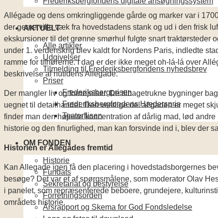
Frederiksbergfondens digitale ansøgningssystem
Allégade og dens omkringliggende gårde og marker var i 1700-
der gerne ville væk fra hovedstadens stank og ud i den frisk l
AKTUELT
ekskursioner til det grønne smørhul fulgte snart traktørsteder o
Alle artikler
under 1. verdenskrig blev kaldt for Nordens Paris, indledte st
Udgivelser
ramme for tilhørerne. I dag er der ikke meget oh-lá-lá over All
Tilmelding til Frederiksbergfondens nyhedsbrev
beskrivelse af nutidens Allégade.
Priser
Frederiksbergprisen
Der mangler liv og fornøjelser. De tilbagetrukne bygninger bag
Frederiksbergfondens Hæderspris
uegnet til detailhandel. Den vestlige del af gaden er meget skj
Teaterflisen
finder man den højeste koncentration af dårlig mad, lød andre k
historie og den finurlighed, man kan forsvinde ind i, blev der sa
OM FONDEN
Historien er Allégades fremtid
Historie
Kan Allegade igen få den placering i hovedstadsborgernes bev
Fundats
besøge? Det var et af spørgsmålene, som moderator Olav Hes
Sekretariat og bestyrelse
i panelet, som repræsenterede beboere, grundejere, kulturins
Forretningsorden
områdets historie.
Årsrapport og Skema for God Fondsledelse