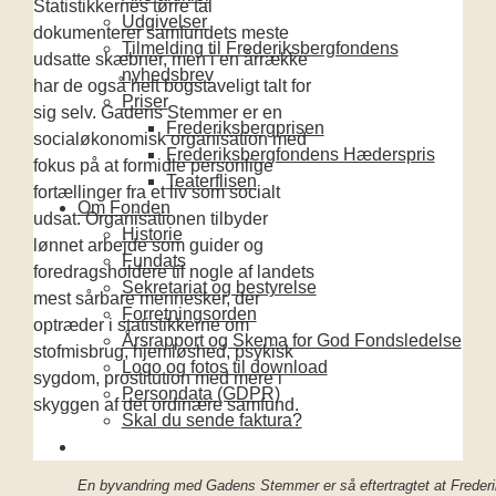
Statistikkernes tørre tal
Udgivelser
dokumenterer samfundets meste
Tilmelding til Frederiksbergfondens
udsatte skæbner
, men i
en årrække
nyhedsbrev
har de
også
helt bogstaveligt talt
for
Priser
sig selv.
Gaden
s
Stemmer er en
Frederiksbergprisen
socialøkonomisk organisation med
Frederiksbergfondens Hæderspris
fokus på
at formidle
personlige
Teaterflisen
fortællinger fra et liv som socialt
Om Fonden
udsat. Organisationen tilbyder
Historie
lønnet arbejde som guider og
Fundats
foredragsholdere til
nogle af landets
Sekretariat og bestyrelse
mest sårbare
mennesker, der
Forretningsorden
optræder
i statistikkerne om
Årsrapport og Skema for God Fondsledelse
stofmisbrug, hjemløshed, psykisk
Logo og fotos til download
sygdom, prostitution med mere i
Persondata (GDPR)
skyggen af det ordinære samfund.
Skal du sende faktura?
En byvandring med Gadens Stemmer er så eftertragtet at Frederiks