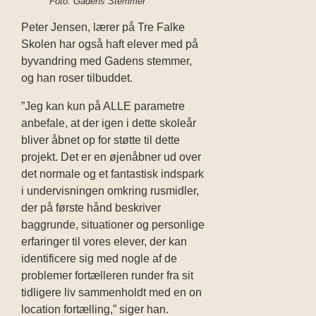
Foto: Gadens Stemmer
Peter Jensen, lærer på Tre Falke
Skolen har også haft elever med på
byvandring med Gadens stemmer,
og han roser tilbuddet.
”Jeg kan kun på ALLE parametre
anbefale, at der igen i dette skoleår
bliver åbnet op for støtte til dette
projekt. Det er en øjenåbner ud over
det normale og et fantastisk indspark
i undervisningen omkring rusmidler,
der på første hånd beskriver
baggrunde, situationer og
personlige
erfaringer
til vores elever, der
kan
identificere sig med
nogle af
de
problemer fortælleren runder fra sit
tidligere liv sammenholdt med en on
lo
c
ation fortælling,” siger han.