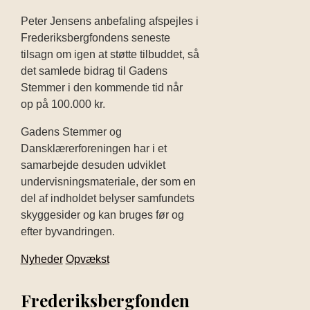
Peter Jensen
s anbefaling
afspejles
i
Frederiksbergfondens seneste
tilsagn om igen at støtte tilbuddet, så
de
t
samlede bidrag
til Gadens
Stemmer
i den kommende tid når
op
på 100.000 kr.
Gadens Stemmer og
Dansklærerforeningen har i et
samarbejde desuden udviklet
undervisningsmateriale,
der som en
del af indholdet belyser samfundets
skyggesider og kan bruges før og
efter byvandringen.
Nyheder
Opvækst
Frederiksbergfonden