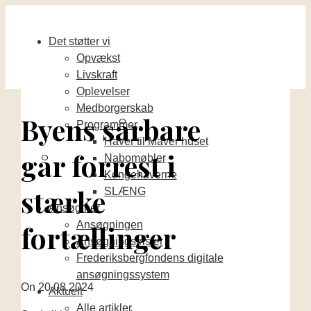
Det støtter vi
Opvækst
Livskraft
Oplevelser
Medborgerskab
Byens sårbare
Programmer
Haver til Maver huset
går forrest i
Nabomøbler
Kongehaverne
stærke
SLÆNG
Ansøg her
Ansøgningen
fortællinger
Ansøgningsfrister
Frederiksbergfondens digitale
ansøgningssystem
On
20.08.2024
Aktuelt
Alle artikler