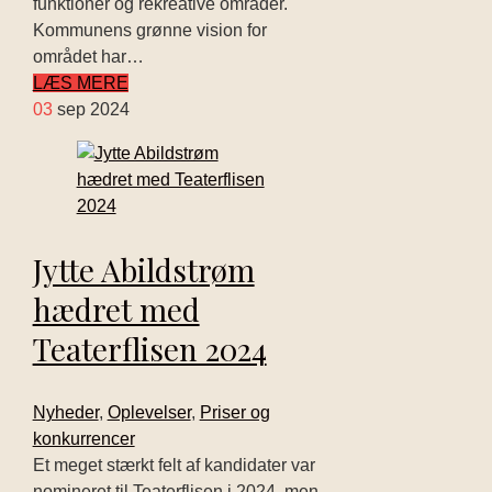
funktioner og rekreative områder.
Kommunens grønne vision for
området har…
LÆS MERE
03
sep 2024
Jytte Abildstrøm
hædret med
Teaterflisen 2024
Nyheder
,
Oplevelser
,
Priser og
konkurrencer
Et meget stærkt felt af kandidater var
nomineret til Teaterflisen i 2024, men