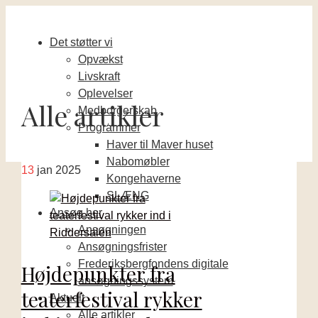
Det støtter vi
Opvækst
Livskraft
Oplevelser
Alle artikler
Medborgerskab
Programmer
Haver til Maver huset
Nabomøbler
13
jan 2025
Kongehaverne
SLÆNG
Ansøg her
Ansøgningen
Ansøgningsfrister
Frederiksbergfondens digitale
Højdepunkter fra
ansøgningssystem
teaterfestival rykker
Aktuelt
Alle artikler