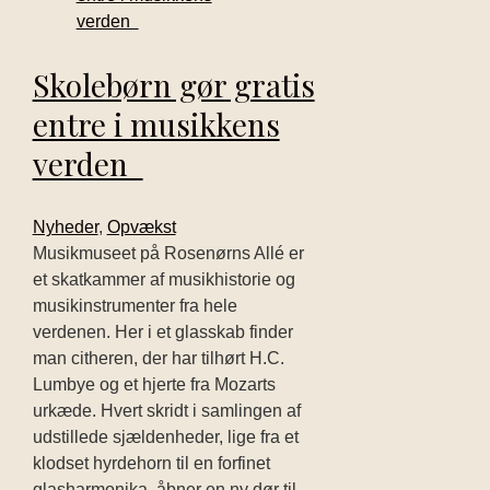
Skolebørn gør gratis
entre i musikkens
verden
Nyheder
,
Opvækst
Musikmuseet på Rosenørns Allé er
et skatkammer af musikhistorie og
musikinstrumenter fra hele
verdenen. Her i et glasskab finder
man citheren, der har tilhørt H.C.
Lumbye og et hjerte fra Mozarts
urkæde. Hvert skridt i samlingen af
udstillede sjældenheder, lige fra et
klodset hyrdehorn til en forfinet
glasharmonika, åbner en ny dør til