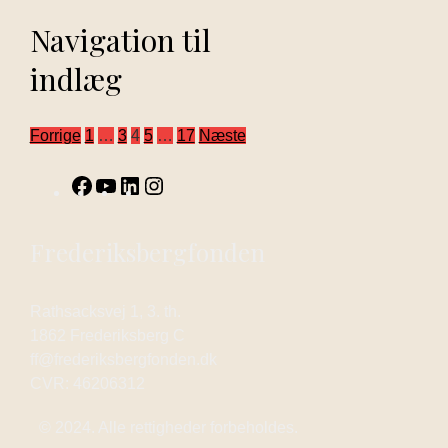
Navigation til
indlæg
Forrige
1
…
3
4
5
…
17
Næste
Frederiksbergfonden
Rathsacksvej 1, 3. th.
1862 Frederiksberg C
ff@frederiksbergfonden.dk
CVR: 46206312
© 2024. Alle rettigheder forbeholdes.