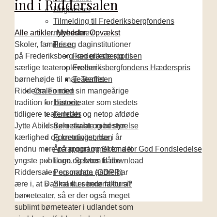
ind i Riddersalen
Udgivelser
Tilmelding til Frederiksbergfondens
Alle artikler
,
Nyheder
,
Opvækst
nyhedsbrev
Skoler, familier og daginstitutioner
Priser
på Frederiksberg kan glæde sig til
Frederiksbergprisen
særlige teateroplevelser i
Frederiksbergfondens Hæderspris
børnehøjde til maj. Teatret
Teaterflisen
Riddersalen med sin mangeårige
Om Fonden
tradition for børneteater som stedets
Historie
tidligere teaterleder og netop afdøde
Fundats
Jytte Abildstrøm skabte med stor
Sekretariat og bestyrelse
kærlighed og kreativitet, har i år
Forretningsorden
endnu mere på programmet for det
Årsrapport og Skema for God Fondsledelse
yngste publikum. Selvom både
Logo og fotos til download
Riddersalen og mange andre har
Persondata (GDPR)
ære i, at Danmark er berømt for sit
Skal du sende faktura?
børneteater, så er der også meget
sublimt børneteater i udlandet som