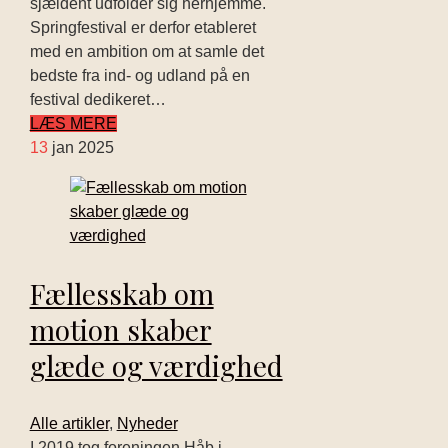
sjældent udfolder sig herhjemme.
Springfestival er derfor etableret
med en ambition om at samle det
bedste fra ind- og udland på en
festival dedikeret…
LÆS MERE
13
jan 2025
Fællesskab om
motion skaber
glæde og værdighed
Alle artikler
,
Nyheder
I 2019 tog foreningen Håb i