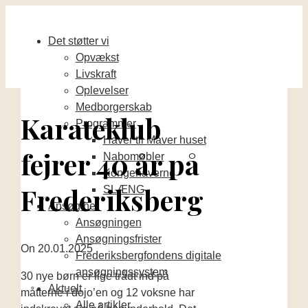
Det støtter vi
Opvækst
Livskraft
Oplevelser
Medborgerskab
Karateklub
Programmer
Haver til Maver huset
fejrer 40 år på
Nabomøbler
Kongehaverne
Frederiksberg
SLÆNG
Ansøg her
Ansøgningen
Ansøgningsfrister
On
20.01.2025
Frederiksbergfondens digitale
ansøgningssystem
30 nye børn er lige trådt ind på
Aktuelt
måtterne i dojo’en og 12 voksne har
Alle artikler