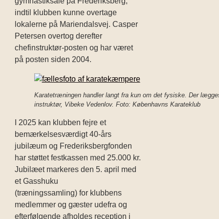
gymnastiksale på Frederiksberg,
indtil klubben kunne overtage
lokalerne på Mariendalsvej. Casper
Petersen overtog derefter
chefinstruktør-posten og har været
på posten siden 2004.
Karatetræningen handler langt fra kun om det fysiske. Der lægge
instruktør, Vibeke Vedenlov. Foto: Københavns Karateklub
I 2025 kan klubben fejre et
bemærkelsesværdigt 40-års
jubilæum og Frederiksbergfonden
har støttet festkassen med 25.000 kr.
Jubilæet markeres den 5. april med
et Gasshuku
(træningssamling) for klubbens
medlemmer og gæster udefra og
efterfølgende afholdes reception i