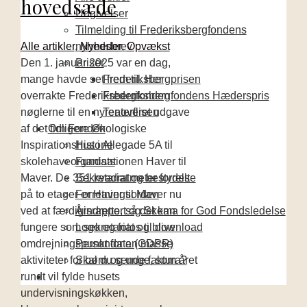
hovedsæde
Udgivelser
Tilmelding til Frederiksbergfondens
Alle artikler
,
Nyheder
,
Opvækst
nyhedsbrev
Den 1. januar 2025 var en dag,
Priser
mange havde set frem til. Her
Frederiksbergprisen
overrakte Frederiksbergfonden
Frederiksbergfondens Hæderspris
nøglerne til en nyrenoveret udgave
Teaterflisen
af det tidligere Økologiske
Om Fonden
Inspirationshus i Allegade 5A til
Historie
skolehaveorganisationen Haver til
Fundats
Maver. De 351 kvadratmeter fordelt
Sekretariat og bestyrelse
på to etager er Haver til Maver nu
Forretningsorden
ved at færdigindrette, så det kan
Årsrapport og Skema for God Fondsledelse
fungere som sekretariat og blive
Logo og fotos til download
omdrejningspunkt for en masse
Persondata (GDPR)
aktiviteter for børn og unge, som året
Skal du sende faktura?
rundt vil fylde husets
undervisningskøkken,