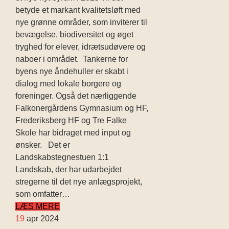
betyde et markant kvalitetsløft med
nye grønne områder, som inviterer til
bevægelse, biodiversitet og øget
tryghed for elever, idrætsudøvere og
naboer i området. Tankerne for
byens nye åndehuller er skabt i
dialog med lokale borgere og
foreninger. Også det nærliggende
Falkonergårdens Gymnasium og HF,
Frederiksberg HF og Tre Falke
Skole har bidraget med input og
ønsker. Det er
Landskabstegnestuen 1:1
Landskab, der har udarbejdet
stregerne til det nye anlægsprojekt,
som omfatter…
LÆS MERE
19
apr 2024