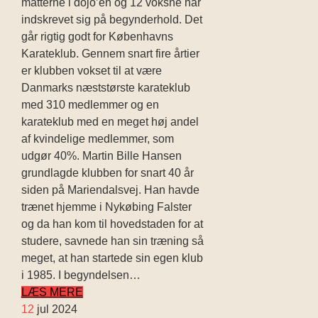
måtterne i dojo’en og 12 voksne har
indskrevet sig på begynderhold. Det
går rigtig godt for Københavns
Karateklub. Gennem snart fire årtier
er klubben vokset til at være
Danmarks næststørste karateklub
med 310 medlemmer og en
karateklub med en meget høj andel
af kvindelige medlemmer, som
udgør 40%. Martin Bille Hansen
grundlagde klubben for snart 40 år
siden på Mariendalsvej. Han havde
trænet hjemme i Nykøbing Falster
og da han kom til hovedstaden for at
studere, savnede han sin træning så
meget, at han startede sin egen klub
i 1985. I begyndelsen…
LÆS MERE
12
jul 2024