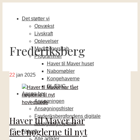
Det støtter vi
Opvækst
Livskraft
Oplevelser
Frederiksberg
Medborgerskab
Programmer
Haver til Maver huset
Nabomøbler
22
jan 2025
Kongehaverne
SLÆNG
Ansøg her
Ansøgningen
Ansøgningsfrister
Frederiksbergfondens digitale
Haver til Maver har
ansøgningssystem
fået nøglerne til nyt
Aktuelt
Alle artikler