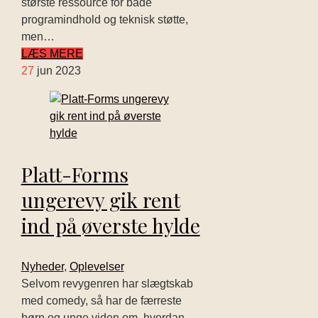
største ressource for både
programindhold og teknisk støtte,
men…
LÆS MERE
27
jun 2023
Platt-Forms
ungerevy gik rent
ind på øverste hylde
Nyheder
,
Oplevelser
Selvom revygenren har slægtskab
med comedy, så har de færreste
børn og unge viden om, hvordan