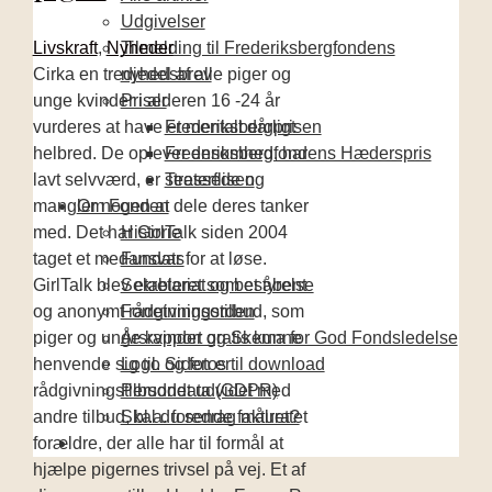
Udgivelser
Livskraft
,
Nyheder
Tilmelding til Frederiksbergfondens
Cirka en tredjedel af alle piger og
nyhedsbrev
unge kvinder i alderen 16 -24 år
Priser
vurderes at have et mentalt dårligt
Frederiksbergprisen
helbred. De oplever ensomhed, har
Frederiksbergfondens Hæderspris
lavt selvværd, er stressede og
Teaterflisen
mangler nogen at dele deres tanker
Om Fonden
med. Det har GirlTalk siden 2004
Historie
taget et medansvar for at løse.
Fundats
GirlTalk blev etableret som et åbent
Sekretariat og bestyrelse
og anonymt rådgivningstilbud, som
Forretningsorden
piger og unge kvinder gratis kunne
Årsrapport og Skema for God Fondsledelse
henvende sig til. Siden er
Logo og fotos til download
rådgivningstilbuddet udvidet med
Persondata (GDPR)
andre tilbud, bl.a. foredrag målrettet
Skal du sende faktura?
forældre, der alle har til formål at
hjælpe pigernes trivsel på vej. Et af