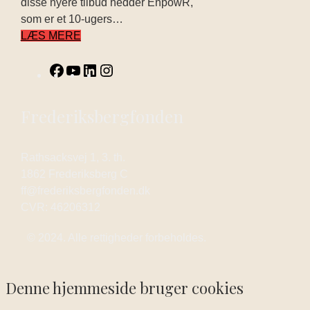
disse nyere tilbud hedder EnpowR,
som er et 10-ugers…
LÆS MERE
Frederiksbergfonden
Rathsacksvej 1, 3. th.
1862 Frederiksberg C
ff@frederiksbergfonden.dk
CVR: 46206312
© 2024. Alle rettigheder forbeholdes.
Denne hjemmeside bruger cookies