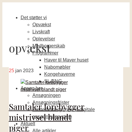
Det støtter vi
Opvækst
Livskraft
Oplevelser
opvækst
Medborgerskab
Programmer
Haver til Maver huset
Nabomøbler
25
jan 2023
Kongehaverne
SLÆNG
Ansøg her
Ansøgningen
Ansøgningsfrister
Samtaler forebygger
Frederiksbergfondens digitale
mistrivsel blandt
ansøgningssystem
Aktuelt
piger
Alle artikler