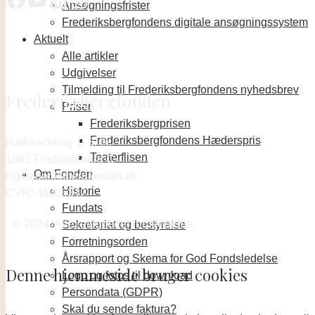
Ansøgningsfrister
Frederiksbergfondens digitale ansøgningssystem
Aktuelt
Alle artikler
Udgivelser
Tilmelding til Frederiksbergfondens nyhedsbrev
Frederiksbergfonden
Priser
Frederiksbergprisen
Frederiksbergfondens Hæderspris
Rathsacksvej 1, 3. th.
Teaterflisen
1862 Frederiksberg C
Om Fonden
ff@frederiksbergfonden.dk
Historie
CVR: 46206312
Fundats
© 2024. Alle rettigheder forbeholdes.
Sekretariat og bestyrelse
Forretningsorden
Årsrapport og Skema for God Fondsledelse
Denne hjemmeside bruger cookies
Logo og fotos til download
Persondata (GDPR)
Skal du sende faktura?