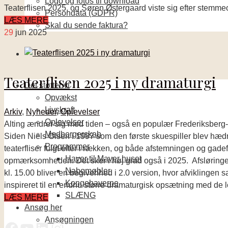
Logo og fotos til download
Teaterflisen 2025, og Søren Østergaard viste sig efter stem
Persondata (GDPR)
LÆS MERE
Skal du sende faktura?
29
jun 2025
Teaterflisen 2025 i ny dramaturgi
Det støtter vi
Opvækst
Livskraft
Arkiv
,
Nyheder
,
Oplevelser
Oplevelser
Alting ændrer sig med tiden – også en populær Frederiksberg-t
Medborgerskab
Siden Niels Olsen i 1997 som den første skuespiller blev hædret
Programmer
teaterfliser fulgt efter i rækken, og både afstemningen og gad
Haver til Maver huset
opmærksomheden. Det sker i høj grad også i 2025. Afsløringen 
Nabomøbler
kl. 15.00 bliver en begivenhed i 2.0 version, hvor afviklinge
Kongehaverne
inspireret til en endnu større dramaturgisk opsætning med de lok
SLÆNG
LÆS MERE
Ansøg her
Ansøgningen