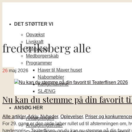
DET STØTTER VI
Opvækst
Livskraft
frederiksberg alle
Oplevelser
Medborgerskab
Programmer
Haver til Maver huset
26
maj 2026
Nabomøbler
Kongehaverne
SLÆNG
Nu kan du stemme på din favorit til
ANSØG HER
Alle artikler
,
Arkiv
,
Nyheder
,
Oplevelser
,
Priser og konkurrence
Ansøgningen
For 29. gang er den røde løber rullet ud til afstemningen om, 
Ansøgningsfrister
hæderspris – Teaterflisen, og du kan nu stemme på din favorit