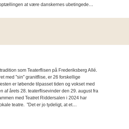
meoptællingen at være danskernes ubetingede…
radition som Teaterflisen på Frederiksberg Allé.
 med ”sin” granitflise, er 26 forskellige
efesten er løbende tilpasset tiden og vokset med
af årets 28. teaterflisevinder den 29. august fra
n sammen med Teatret Riddersalen i 2024 har
ale teatre. ”Det er jo tydeligt, at et…