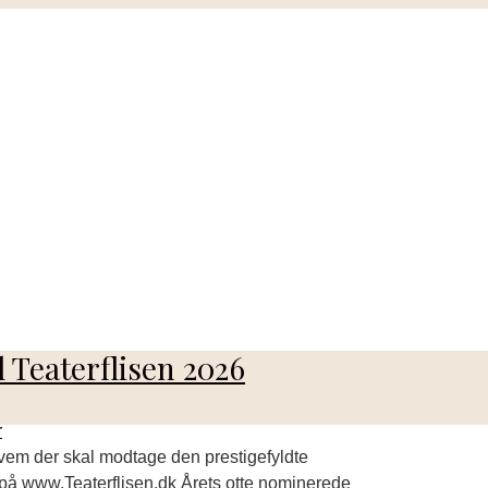
 Teaterflisen 2026
r
hvem der skal modtage den prestigefyldte
 på www.Teaterflisen.dk Årets otte nominerede