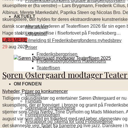
Frederiksbergfondens digitale ansøgningssystem
skuespillere er (fra venstre) – Lars Brygmann, Frederik Cilius
Albinus, Merete Mærkedahl, Paprika Steen og Nicolas Bro. De
AKTUELT
skuespillere, der hyldes for deres ekstraordinære kunstnerisk
dansk scenekunst. Vinderen af Teaterflisen 2026 får sin egen b
Alle artikler
Hage støbt i en granitflise i flisefortovet på Frederiksberg…
Udgivelser
LÆS MERE
Tilmelding til Frederiksbergfondens nyhedsbrev
29
aug 2025
Priser
Frederiksbergprisen
Frederiksbergfondens Hæderspris
Teaterflisen
Søren Østergaard modtager Teaterf
OM FONDEN
Nyheder
,
Priser og konkurrencer
Historie
Tidligere cirkusdirektør og entertainer Søren Østergaard er n
Fundats
skuespillere, der er foreviget i bronze og granit på Frederiksb
Sekretariat og bestyrelse
stjerner som Ghita Nørby, Trine Dyrholm og Mads Mikkelsen. Af
Forretningsorden
august var som altid en folkefest med rød løber, stjernestøv og
Årsrapport og Skema for God Fondsledelse
det skønneste vejr, fadøl fra hanerne og live jazz. Danskere i 