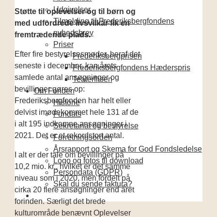
Udgivelser
Støtte til oplevelser og til børn og
Tilmelding til Frederiksbergfondens
med udfordrede livsvilkår fik en
nyhedsbrev
fremtrædende plads.
Priser
Efter fire bestyrelsesmøder, heraf det
Frederiksbergprisen
seneste i december, kan årets
Frederiksbergfondens Hæderspris
samlede antal ansøgninger og
Teaterflisen
bevillinger gøres op:
Om Fonden
Frederiksbergfonden har helt eller
Historie
delvist imødekommet hele 131 af de
Fundats
i alt 195 indkomne ansøgninger i
Sekretariat og bestyrelse
2021. Det er et rekordstort antal.
Forretningsorden
Årsrapport og Skema for God Fondsledelse
I alt er der tale om bevillinger på
Logo og fotos til download
10,2 mio. kr., hvilket er det samme
Persondata (GDPR)
niveau som i 2020, men fordelt på
Skal du sende faktura?
cirka 20 flere ansøgninger end året
forinden. Særligt det brede
kulturområde benævnt Oplevelser