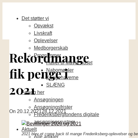
Det støtter vi
Opvækst
Livskraft
Oplevelser
Medborgerskab
Rekordmange
Programmer
Haver til Maver huset
fik penge i
Nabomøbler
Kongehaverne
2021
SLÆNG
Ansøg her
Ansøgningen
Ansøgningsfrister
On
20.12.2021
28.12.2021
Frederiksbergfondens digitale
ansøgningssystem
Aktuelt
2021 blev et come back til mange Frederiksberg-oplevelser og bevi
Alle artikler