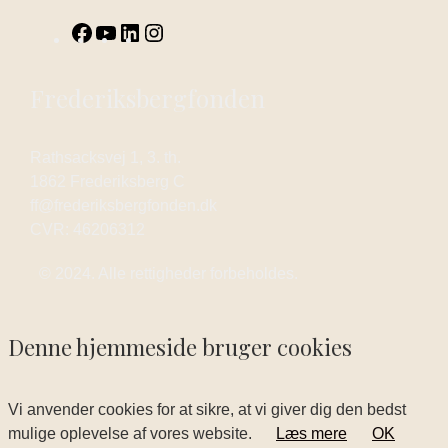
Frederiksbergfonden
Rathsacksvej 1, 3. th.
1862 Frederiksberg C
ff@frederiksbergfonden.dk
CVR: 46206312
© 2024. Alle rettigheder forbeholdes.
Denne hjemmeside bruger cookies
Vi anvender cookies for at sikre, at vi giver dig den bedst
mulige oplevelse af vores website.
Læs mere
OK