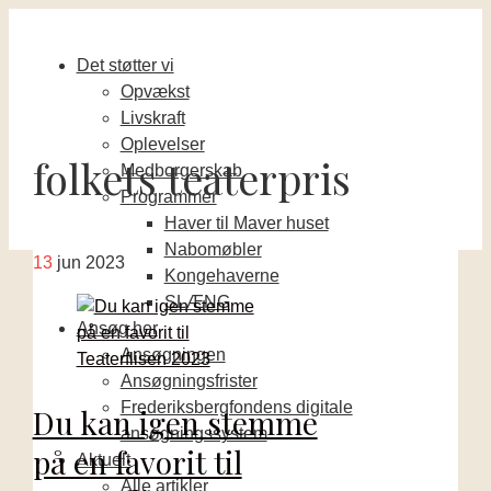
Det støtter vi
Opvækst
Livskraft
Oplevelser
folkets teaterpris
Medborgerskab
Programmer
Haver til Maver huset
Nabomøbler
13
jun 2023
Kongehaverne
SLÆNG
Ansøg her
Ansøgningen
Ansøgningsfrister
Frederiksbergfondens digitale
Du kan igen stemme
ansøgningssystem
på en favorit til
Aktuelt
Alle artikler