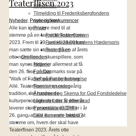
Teaterflisen 2023
Udgivelser
Tilmelding til Frederiksbergfondens
Nyheder
,
Priser og konkurrencer
nyhedsbrev
Alle kan igen være med til at
Priser
stemme på en favorit til Teaterflisen
Frederiksbergprisen
2023. Frem til 29. juni kl. 24.00 kan
Frederiksbergfondens Hæderspris
man sætte sin stemme på en af årets
Teaterflisen
otte nominerede skuespillere, som
Om Fonden
man synes fortjener allermest at få
Historie
den 26. flise på Danmarks svar på
Fundats
”Walk of Fame” på Frederiksberg
Sekretariat og bestyrelse
Allé. Teaterflisen er en mangeårig
Forretningsorden
tradition, der hædrer de
Årsrapport og Skema for God Fondsledelse
kulturpersonligheder, der år efter år
Logo og fotos til download
leverer store præstationer. Det er i år
Persondata (GDPR)
26. gang, at alle kan være med til at
Skal du sende faktura?
stemme om, hvem der skal have
Teaterflisen 2023. Årets otte