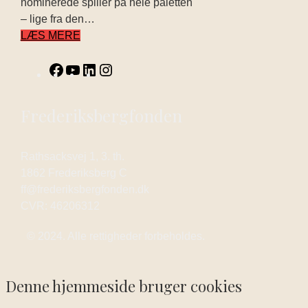
nominerede spiller på hele paletten
– lige fra den…
LÆS MERE
Frederiksbergfonden
Rathsacksvej 1, 3. th.
1862 Frederiksberg C
ff@frederiksbergfonden.dk
CVR: 46206312
© 2024. Alle rettigheder forbeholdes.
Denne hjemmeside bruger cookies