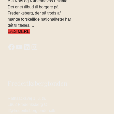
Blå Kors og Københavns Frikirke.
Det er et tilbud til borgere på
Frederiksberg, der på trods af
mange forskellige nationaliteter har
dét til fælles,…
LÆS MERE
Frederiksbergfonden
Rathsacksvej 1, 3. th.
1862 Frederiksberg C
ff@frederiksbergfonden.dk