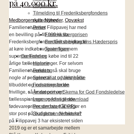
på 40.000 kr.
Udgivelser
Tilmelding til Frederiksbergfondens
Medborgerskab
,
Nyheder
,
Opvækst
nyhedsbrev
Familienetværket Filippavej har med
Priser
en bevilling på 40.000 kr. fra
Frederiksbergprisen
Frederiksbergfonden fået et bidrag til
Frederiksbergfondens Hæderspris
at køre indkøbsvognen igennem
Teaterflisen
supermarkedet og købe ind til 22
Om Fonden
årlige fællesspisninger. For selvom
Historie
Familienetværket også skal bruge
Fundats
nogle af pengene til at udvikle både
Sekretariat og bestyrelse
tilbuddet og indsatsen for de
Forretningsorden
frivillige, så er det primært
Årsrapport og Skema for God Fondsledelse
fællesspisningen med stigende
Logo og fotos til download
fødevarepriser, der hvert år udgør en
Persondata (GDPR)
stor post på budgettet. Netværket
Skal du sende faktura?
på Filippavej 3 har eksisteret siden
2019 og er et samarbejde mellem