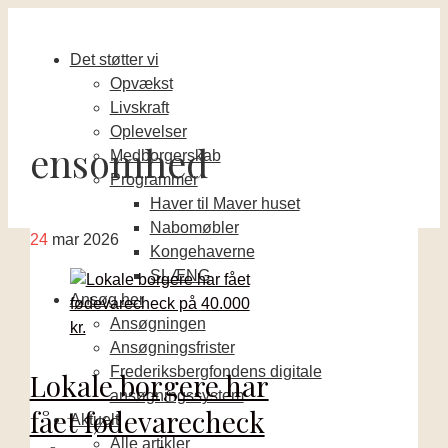
Det støtter vi
Opvækst
Livskraft
Oplevelser
ensomhed
Medborgerskab
Programmer
Haver til Maver huset
Nabomøbler
24
mar 2026
Kongehaverne
SLÆNG
Ansøg her
Ansøgningen
Ansøgningsfrister
Frederiksbergfondens digitale
Lokale borgere har
ansøgningssystem
fået fødevarecheck
Aktuelt
Alle artikler