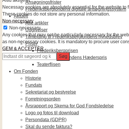
Altid aktiveret
Ansøgningsfrister
Necessary cookies are absolutely essential for the website to f
Frederiksbergfondens digitale ansøgningssystem
These cookies do not store any personal information.
Aktuelt
Non-necessary
Alle artikler
Non-necessary
Udgivelser
Any cookies that may not be particularly necessary for the webs
Tilmelding til Frederiksbergfondens nyhedsbrev
as non-necessary cookies. It is mandatory to procure user cons
Priser
GEM & ACCEPTÈR
Frederiksbergprisen
Frederiksbergfondens Hæderspris
Teaterflisen
Om Fonden
Historie
Fundats
Sekretariat og bestyrelse
Forretningsorden
Årsrapport og Skema for God Fondsledelse
Logo og fotos til download
Persondata (GDPR)
Skal du sende faktura?