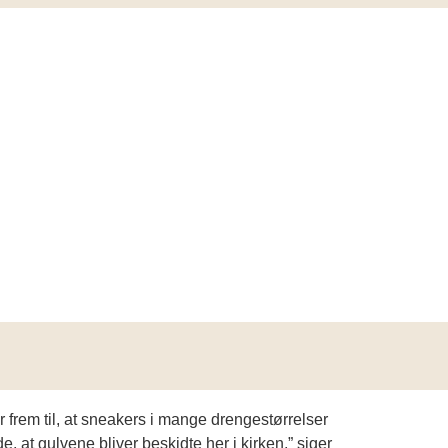
rem til, at sneakers i mange drengestørrelser
, at gulvene bliver beskidte her i kirken,” siger