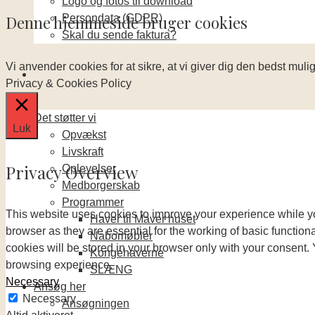
Logo og fotos til download
Persondata (GDPR)
Denne hjemmeside bruger cookies
Skal du sende faktura?
Vi anvender cookies for at sikre, at vi giver dig den bedst mul
Privacy & Cookies Policy
Det støtter vi
Luk
Opvækst
Livskraft
Privacy Overview
Oplevelser
Medborgerskab
Programmer
This website uses cookies to improve your experience while yo
Haver til Maver huset
browser as they are essential for the working of basic functio
Nabomøbler
cookies will be stored in your browser only with your consent.
Kongehaverne
browsing experience.
SLÆNG
Necessary
Ansøg her
Necessary
Ansøgningen