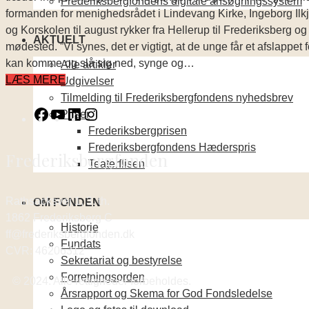
Frederiksbergfondens digitale ansøgningssystem
formanden for menighedsrådet i Lindevang Kirke, Ingeborg Ilkj
og Korskolen til august rykker fra Hellerup til Frederiksberg o
AKTUELT
mødested. ”Vi synes, det er vigtigt, at de unge får et afslappet f
kan komme og slå sig ned, synge og…
Alle artikler
LÆS MERE
Udgivelser
Tilmelding til Frederiksbergfondens nyhedsbrev
Priser
Frederiksbergprisen
Frederiksbergfondens Hæderspris
Frederiksbergfonden
Teaterflisen
Rathsacksvej 1, 3. th.
OM FONDEN
1862 Frederiksberg C
Historie
ff@frederiksbergfonden.dk
Fundats
CVR: 46206312
Sekretariat og bestyrelse
Forretningsorden
© 2024. Alle rettigheder forbeholdes.
Årsrapport og Skema for God Fondsledelse