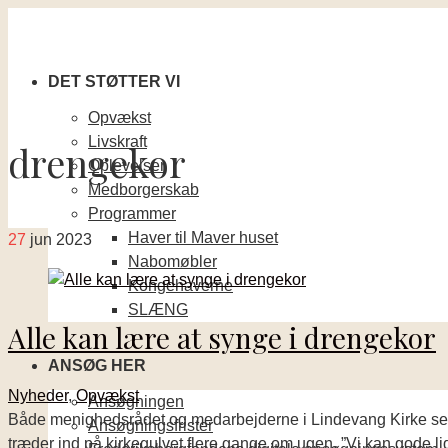
DET STØTTER VI
Opvækst
Livskraft
drengekor
Oplevelser
Medborgerskab
Programmer
Haver til Maver huset
27
jun 2023
Nabomøbler
Kongehaverne
SLÆNG
Alle kan lære at synge i drengekor
ANSØG HER
Nyheder
,
Opvækst
Ansøgningen
Både menighedsrådet og medarbejderne i Lindevang Kirke ser f
Ansøgningsfrister
træder ind på kirkegulvet flere gange om ugen. ”Vi kan gode lide