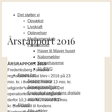
Det støtter vi
Opvækst
Livskraft
Oplevelser
Årsrapport 2016
Medborgerskab
Programmer
Haver til Maver huset
Nabomøbler
Kongehaverne
ÅRSRAPPORT 2016
SLÆNG
Frederiksberg Fondens
Ansøg her
regnskabsresultat blev i 2016 på 23
Ansøgningen
mio. kr. i overskud, hvoraf 13 mio. kr.
Ansøgningsfrister
udgjorde værdireguleringer. Det
Frederiksbergfondens digitale
operationelle resultat udgjorde
ansøgningssystem
derfor 10,3 mio. kr., hvoraf 8,1 mio.
Aktuelt
kr. blev uddelt til fondens
Alle artikler
filantropiske formål.