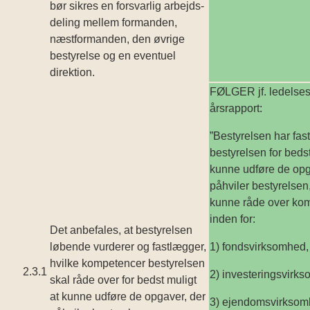
bør sikres en forsvarlig arbejds­
deling mellem formanden,
næstformanden, den øvrige
bestyrelse og en eventuel
direktion.
FØLGER jf. ledelses
årsrapport:
”Bestyrelsen har fast
bestyrelsen for bedst
kunne udføre de opg
påhviler bestyrelsen,
kunne råde over ko
inden for:
Det anbefales, at bestyrelsen
løbende vurderer og fastlæg­ger,
1) fonds­virksomhed,
hvilke kompetencer bestyrelsen
2.3.1
2) investeringsvirk
skal råde over for bedst muligt
at kunne udføre de opgaver, der
3) ejendomsvirkso