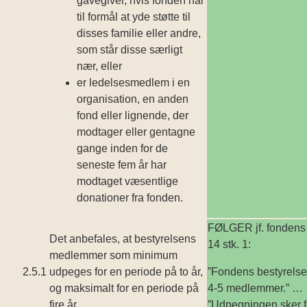
gavegiver, hvis fonden har
til formål at yde støtte til
disses familie eller andre,
som står disse særligt
nær, eller
er ledelsesmedlem i en
organisation, en anden
fond eller lignende, der
modtager eller gentagne
gange inden for de
seneste fem år har
modtaget væsentlige
donationer fra fonden.
FØLGER jf. fondens 
Det anbefales, at bestyrelsens
14 stk. 1:
medlem­mer som minimum
2.5.1
udpeges for en periode på to år,
”Fondens bestyrelse 
og maksimalt for en periode på
4-5 medlemmer.” …
fire år.
”Udpegningen sker fo