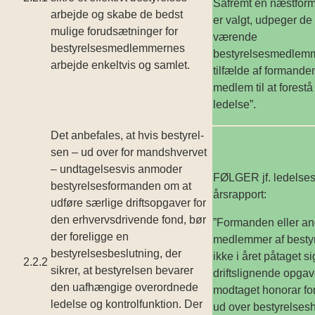
Såfremt en næstfor
arbejde og skabe de bedst
er valgt, udpeger de 
mulige forudsætninger for
værende
bestyrelsesmedlemmernes
bestyrelsesmedlemm
arbejde enkeltvis og samlet.
tilfælde af formanden
medlem til at forest
ledelse”.
Det anbefales, at hvis bestyrel­
sen – ud over for mandshvervet
– undtagelsesvis anmoder
FØLGER jf. ledelses
bestyrelsesformanden om at
årsrapport:
udføre særlige drifts­opgaver for
den erhvervs­drivende fond, bør
”Formanden eller an
der foreligge en
medlemmer af bestyr
bestyrelsesbeslutning, der
ikke i året påtaget si
2.2.2
sikrer, at bestyrelsen bevarer
driftslignende opgave
den uafhængige overordnede
modtaget honorar for
ledelse og kontrolfunktion. Der
ud over bestyrelsesh