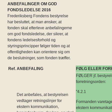
ANBEFALINGER OM GOD
FONDSLEDELSE 2016
Frederiksberg Fondens bestyrelse
har besluttet, at man ønsker, at
fonden skal efterleve anbefalingerne
om god fondsledelse, der sikrer, at
fondens ledelsesforhold og
styringsprincipper følger tiden og at
offentligheden kan orientere sig om
de beslutninger, som fonden træffer.
Ref.
ANBEFALING
FØLG ELLER FO
FØLGER jf. bestyre
forretningsorden:
”4.2.1
Det anbefales, at bestyrelsen
vedtager retningslinjer for
Formanden varetage
ekstern kommunika­tion,
ekstern kommunikatio