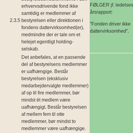
FØLGER jf. ledelses
erhvervsdrivende fond ikke
årsrapport:
samtidig er medlemmer af
2.3.5
bestyrelsen eller direktionen i
”Fonden driver ikke
fondens dattervirksomhed(­er),
dattervirksomhed”.
medmindre der er tale om et
helejet egentligt holding­
selskab.
Det anbefales, at en passende
del af bestyrelsens medlemmer
er uafhæn­gige. Består
bestyrelsen (eksklusiv
medarbejdervalgte medlemmer)
af op til fire medlemmer, bør
mindst ét medlem være
uafhængigt. Består bestyrelsen
af mellem fem til otte
medlemmer, bør mindst to
medlemmer være uafhæn­gige.