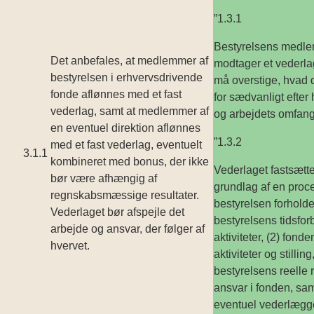
”1.3.1
Bestyrelsens medl
Det anbefales, at medlemmer af
modtager et vederla
bestyrelsen i erhvervsdrivende
må overstige, hvad 
fonde aflønnes med et fast
for sædvanligt efter 
vederlag, samt at medlemmer af
og arbejdets omfang
en eventuel direktion aflønnes
”1.3.2
med et fast vederlag, eventuelt
3.1.1
kombineret med bonus, der ikke
Vederlaget fastsætt
bør være afhængig af
grundlag af en proc
regnskabsmæssige resultater.
bestyrelsen forholder 
Vederlaget bør afspejle det
bestyrelsens tidsfor
arbejde og ansvar, der følger af
aktiviteter, (2) fonde
hvervet.
aktiviteter og stilling,
bestyrelsens reelle r
ansvar i fonden, sam
eventuel vederlægge