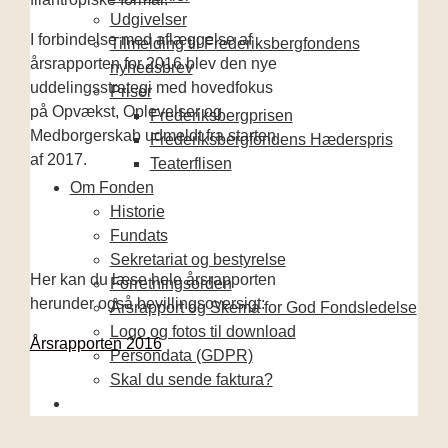
Udgivelser
I forbindelse med aflæggelse af
Tilmelding til Frederiksbergfondens
årsrapporten for 2016 blev den nye
nyhedsbrev
uddelingsstrategi med hovedfokus
Priser
på Opvækst, Oplevelser og
Frederiksbergprisen
Medborgerskab udmeldt fra starten
Frederiksbergfondens Hæderspris
af 2017.
Teaterflisen
Om Fonden
Historie
Fundats
Sekretariat og bestyrelse
Her kan du læse hele årsrapporten
Forretningsorden
herunder også bevillingsoversigt:
Årsrapport og Skema for God Fondsledelse
Logo og fotos til download
Årsrapporten 2016
Persondata (GDPR)
Skal du sende faktura?