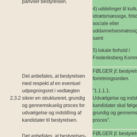
påhviler bestyrelsen.
4) uddelinger til kultu
idræts­mæssige, frit
sociale eller
uddannelsesmæssig
samt
5) lokale forhold i
Frederiksberg Komm
FØLGER jf. bestyrel
Det anbefales, at bestyrelsen
forretningsorden.
med respekt af en eventuel
udpegningsret i vedtægten
”1.1.1.1.
2.3.2
sikrer en struktureret, grundig
Udvælgelse og indsti
og gennemskuelig proces for
kandidater skal følg
udvælgelse og indstilling af
grundig og gennems
kandidater til bestyrelsen.
proces”.
FØLGER jf. bestyrel
Det anbefales, at bestyrelses­