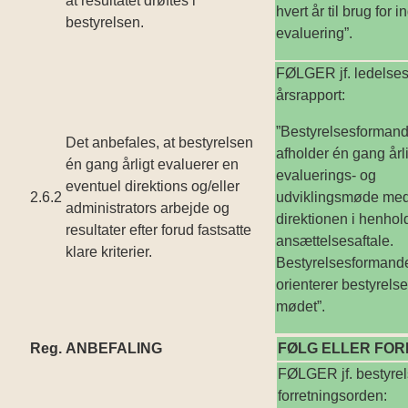
at resultatet drøftes i
hvert år til brug for i
bestyrelsen.
evaluering”.
FØLGER jf. ledelses
årsrapport:
”Bestyrelsesforman
Det anbefales, at bestyrelsen
afholder én gang årli
én gang årligt evaluerer en
evaluerings- og
eventuel direktions og/eller
2.6.2
udviklingsmøde me
administrators arbejde og
direktionen i henhold
resultater efter forud fastsatte
ansættelsesaftale.
klare kriterier.
Bestyrelsesformand
orienterer bestyrels
mødet”.
Reg.
ANBEFALING
FØLG ELLER FO
FØLGER jf. bestyre
forretningsorden: