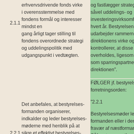
erhvervsdrivende fonds virke
og fastlægger strateg
i overensstemmelse med
såvel uddelings- og
fondens formål og interesser
investeringsvirkso
2.1.1
mindst en
hvert år. Bestyrelsen
gang årligt tager stilling til
udarbejder rammerne
fondens overordnede strategi
direktionens virke o
og uddelingspolitik med
kontrollerer, at disse
udgangspunkt i vedtægten.
overholdes, ligesom 
som sparringspartner
direktionen”.
FØLGER jf. bestyrel
forretningsorden:
”2.2.1
Det anbefales, at bestyrelses­
formanden organiserer,
Bestyrelsesmøder le
indkalder og leder bestyrelses­
formanden eller i d
møderne med henblik på at
fravær af næstforma
2.2.1
sikre et effektivt bestyrelses­