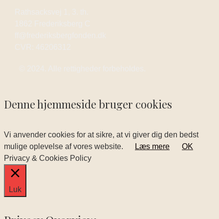
Rathsacksvej 1, 3. th.
1862 Frederiksberg C
ff@frederiksbergfonden.dk
CVR: 46206312
© 2024. Alle rettigheder forbeholdes.
Denne hjemmeside bruger cookies
Vi anvender cookies for at sikre, at vi giver dig den bedst
mulige oplevelse af vores website.
Læs mere
OK
Privacy & Cookies Policy
Luk