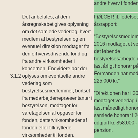
andre hverv i fonden
Det anbefales, at der i
FØLGER jf. ledelses
årsregnskabet gives oplysning
årsrapport:
om det samlede vederlag, hvert
”Bestyrelsesmedlem
medlem af bestyrelsen og en
2016 modtaget et ve
eventuel direktion modtager fra
det løbende
den erhvervsdrivende fond og
bestyrelsesarbejde i
fra andre virksomheder i
fast årligt honorar p
koncernen. Endvidere bør der
Formanden har mod
3.1.2
oplyses om eventuelle andre
225.000 kr.”
vederlag som
bestyrelsesmedlemmer, bortset
”Direktionen har i 2
fra medarbejderrepræsentanter i
modtaget vederlag i 
bestyrelsen, modtager for
fast månedligt honor
varetagelsen af opgaver for
samlede honorar i 2
fonden, dattervirksomheder af
udgjort kr. 858.000,-
fonden eller tilknyttede
pension.
virksomheder til fonden.