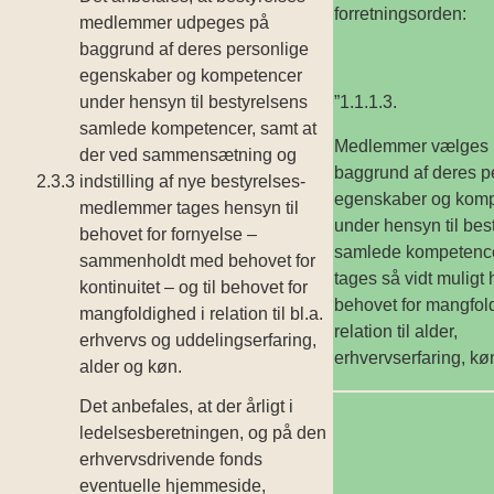
forretningsorden:
medlemmer udpeges på
baggrund af deres personlige
egenskaber og kompetencer
under hensyn til bestyrelsens
”1.1.1.3.
samlede kompetencer, samt at
Medlemmer vælges 
der ved sammensætning og
baggrund af deres p
2.3.3
indstilling af nye bestyrelses­
egenskaber og kom
medlemmer tages hensyn til
under hensyn til bes
behovet for fornyelse –
samlede kompetence
sammen­holdt med behovet for
tages så vidt muligt 
kontinuitet – og til behovet for
behovet for mangfol
mangfoldighed i relation til bl.a.
relation til alder,
erhvervs­ og uddelingserfaring,
erhvervserfaring, kø
alder og køn.
Det anbefales, at der årligt i
ledelsesberetningen, og på den
erhvervsdrivende fonds
eventuelle hjemmeside,