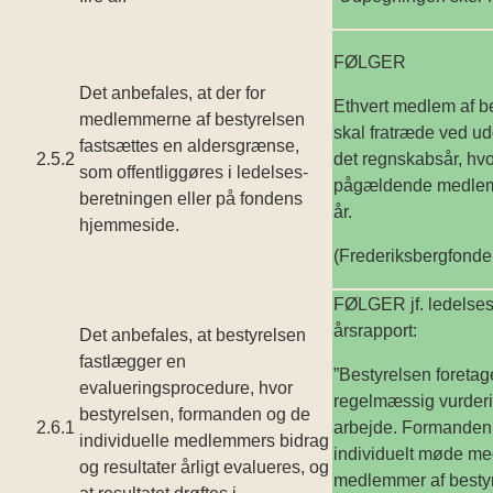
FØLGER
Det anbefales, at der for
Ethvert medlem af b
medlemmerne af bestyrelsen
skal fratræde ved u
fastsættes en alders­grænse,
2.5.2
det regnskabsår, hvo
som offentliggøres i ledelses­
pågældende medlem 
beretningen eller på fondens
år.
hjemme­side.
(Frederiksbergfonde
FØLGER jf. ledelses
årsrapport:
Det anbefales, at bestyrelsen
fastlægger en
”Bestyrelsen foretag
evalueringsprocedure, hvor
regelmæssig vurderin
bestyrel­sen, formanden og de
2.6.1
arbejde. Formanden 
individuelle medlemmers bidrag
individuelt møde me
og resultater årligt evalueres, og
medlemmer af besty