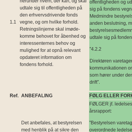
herunder hvem, der kan, og skal
offentligheden og ud
udtale sig til offentligheden på
sig på fondens vegn
den erhvervsdrivende fonds
Medmindre bestyrels
1.1
vegne, og om hvilke forhold.
anden beslutning, 
Retningslinjerne skal imøde­
bestyrelsesmedlemm
komme behovet for åbenhed og
udtale sig på fonden
interessenternes behov og
”4.2.2
mulighed for at opnå relevant
opdateret information om
Direktøren varetage
fondens forhold.
kommunikationen o
som hører under den
drift”.
Ref.
ANBEFALING
FØLG ELLER FOR
FØLGER jf. ledelses
årsrapport:
Det anbefales, at bestyrelsen
”Bestyrelsen vareta
med henblik på at sikre den
overordnede ledelse