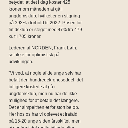
betydet, at det i dag koster 425
kroner om måneden at gå i
ungdomsklub, hvilket er en stigning
på 393% i forhold til 2022. Prisen for
fritidsklub er steget med 47% fra 479
kr. til 705 kroner.
Lederen af NORDEN, Frank Løth,
ser ikke for optimistisk på
udviklingen.
”Vi ved, at nogle af de unge selv har
betalt den hundredekroneseddel, det
tidligere kostede at gå i
ungdomsklub, men nu har de ikke
mulighed for at betale det længere.
Det er simpelthen et for stort beløb.
Her hos os har vi oplevet et frafald
på 15-20 unge siden årsskiftet, men
vi ser først det reelle billede efter