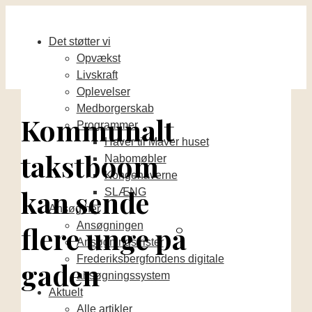
Det støtter vi
Opvækst
Livskraft
Oplevelser
Medborgerskab
Kommunalt
Programmer
Haver til Maver huset
takstboom
Nabomøbler
Kongehaverne
kan sende
SLÆNG
Ansøg her
Ansøgningen
flere unge på
Ansøgningsfrister
Frederiksbergfondens digitale
gaden
ansøgningssystem
Aktuelt
Alle artikler