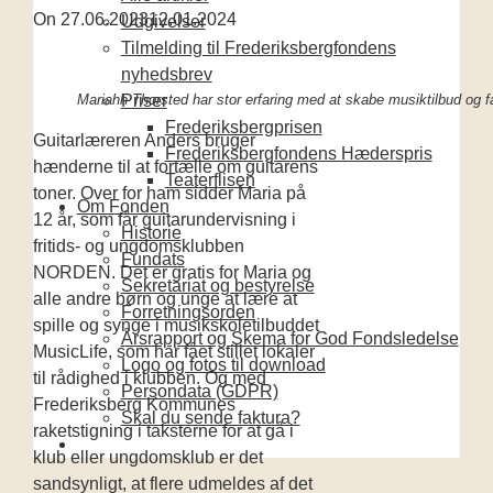
On
27.06.2023
12.01.2024
Udgivelser
Tilmelding til Frederiksbergfondens
nyhedsbrev
Mariahh Thorsted har stor erfaring med at skabe musiktilbud og 
Priser
Frederiksbergprisen
Guitarlæreren Anders bruger
Frederiksbergfondens Hæderspris
hænderne til at fortælle om guitarens
Teaterflisen
toner. Over for ham sidder Maria på
Om Fonden
12 år, som får guitarundervisning i
Historie
fritids- og ungdomsklubben
Fundats
NORDEN. Det er gratis for Maria og
Sekretariat og bestyrelse
alle andre børn og unge at lære at
Forretningsorden
spille og synge i musikskoletilbuddet
Årsrapport og Skema for God Fondsledelse
MusicLife, som har fået stillet lokaler
Logo og fotos til download
til rådighed i klubben. Og med
Persondata (GDPR)
Frederiksberg Kommunes
Skal du sende faktura?
raketstigning i taksterne for at gå i
klub eller ungdomsklub er det
sandsynligt, at flere udmeldes af det