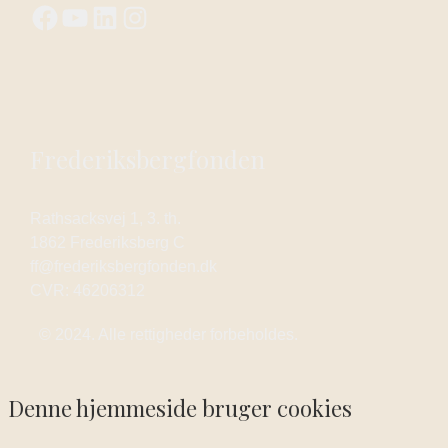
Frederiksbergfonden
Rathsacksvej 1, 3. th.
1862 Frederiksberg C
ff@frederiksbergfonden.dk
CVR: 46206312
© 2024. Alle rettigheder forbeholdes.
Denne hjemmeside bruger cookies