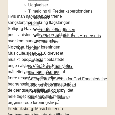
Udgivelser
Tilmelding til Frederiksbergfondens
Hvis man har hørt piger træne
nyhedsbrev
sangstemmer omkring flagstangen i
Priser
Solbjerg Have, så er det fordi en
Frederiksbergprisen
positiv historie allerede er rykket ind
Frederiksbergfondens Hæderspris
over kommunegrænsen fra
Teaterflisen
Nørrebro. Her har foreningen
Om Fonden
MusicLife siden 2010 drevet et
Historie
musiktilbud til socialt belastede
Fundats
unge i alderen 13-18 år. Projektet er
Sekretariat og bestyrelse
målrettet unge, som på grund af
Forretningsorden
færre ressourcer eller religiøse
Årsrapport og Skema for God Fondsledelse
begrænsninger ikke benytter sig af
Logo og fotos til download
de gængse musiktilbud og som i det
Persondata (GDPR)
hele taget ikke er en del af det
Skal du sende faktura?
organiserede foreningsliv på
Frederiksberg. MusicLife er en
forebyggende indsats, der tilbyder