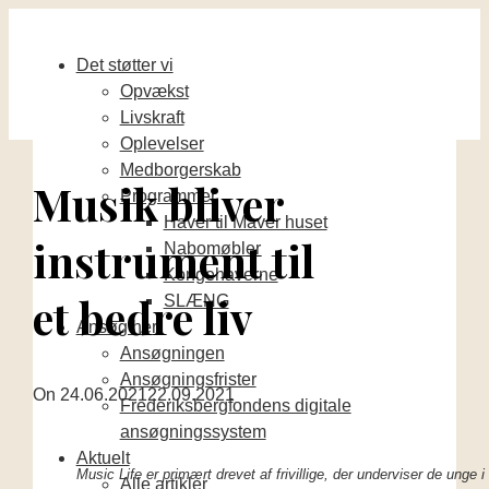
Det støtter vi
Opvækst
Livskraft
Oplevelser
Medborgerskab
Musik bliver
Programmer
Haver til Maver huset
instrument til
Nabomøbler
Kongehaverne
et bedre liv
SLÆNG
Ansøg her
Ansøgningen
Ansøgningsfrister
On
24.06.2021
22.09.2021
Frederiksbergfondens digitale
ansøgningssystem
Aktuelt
Music Life er primært drevet af frivillige, der underviser de unge i
Alle artikler