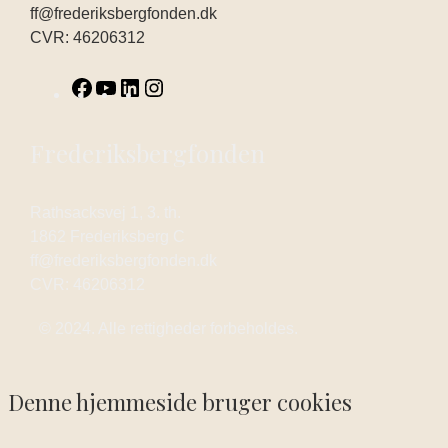
ff@frederiksbergfonden.dk
CVR: 46206312
Frederiksbergfonden
Rathsacksvej 1, 3. th.
1862 Frederiksberg C
ff@frederiksbergfonden.dk
CVR: 46206312
© 2024. Alle rettigheder forbeholdes.
Denne hjemmeside bruger cookies