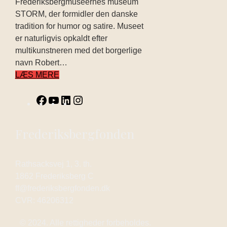
Frederiksbergmuseernes museum
STORM, der formidler den danske
tradition for humor og satire. Museet
er naturligvis opkaldt efter
multikunstneren med det borgerlige
navn Robert…
LÆS MERE
Frederiksbergfonden
Rathsacksvej 1, 3. th.
1862 Frederiksberg C
ff@frederiksbergfonden.dk
CVR: 46206312
© 2024. Alle rettigheder forbeholdes.