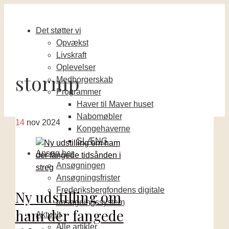
Det støtter vi
Opvækst
Livskraft
Oplevelser
stormp
Medborgerskab
Programmer
Haver til Maver huset
Nabomøbler
14
nov 2024
Kongehaverne
SLÆNG
Ansøg her
Ansøgningen
Ansøgningsfrister
Frederiksbergfondens digitale
Ny udstilling om
ansøgningssystem
ham der fangede
Aktuelt
Alle artikler