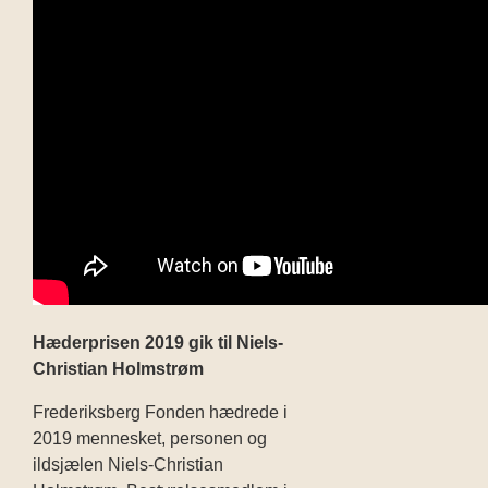
Hæderprisen 2019 gik til Niels-
Christian Holmstrøm
Frederiksberg Fonden hædrede i
2019 mennesket, personen og
ildsjælen Niels-Christian