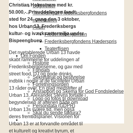
Christian Holmstrøm med kr.
Udgivelser
50.000,-. Prisuddelingen fandt
Tilmelding til Frederiksbergfondens
sted for 24. gang den 3 oktober,
nyhedsbrev
hos Urban 13, Frederiksbergs
Priser
kultur- og iværksættermiljø under
Frederiksbergprisen
Bispeengbuen.
Frederiksbergfondens Hæderspris
Teaterflisen
Det nyetablerede Urban 13 havde
Om Fonden
skabt rammerne for uddelingen af
Historie
Frederiksbergpriserne, og gav med
Fundats
street food, DJ og gode drinks,
Sekretariat og bestyrelse
indblik i nogle af de faciliteter Urban
Forretningsorden
13 råder over. En glad medstifter af
Årsrapport og Skema for God Fondsledelse
Urban 13, Alexander Stevns fortalte i
Logo og fotos til download
begyndelsen af aftenen både om
Persondata (GDPR)
Urban 13s svære tid, men også
Skal du sende faktura?
deres fremtidsplaner. Visionen for
Urban 13 er at forvandle området til
et kulturelt og kreativt byrum, et