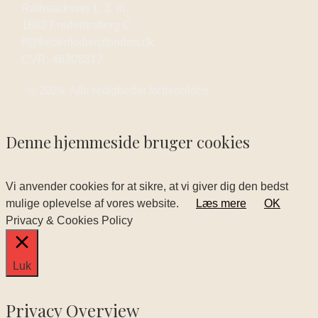
Rathsacksvej 1, 3. th.
1862 Frederiksberg C
ff@frederiksbergfonden.dk
CVR: 46206312
© 2024. Alle rettigheder forbeholdes.
Denne hjemmeside bruger cookies
Vi anvender cookies for at sikre, at vi giver dig den bedst
mulige oplevelse af vores website.
Læs mere
OK
Privacy & Cookies Policy
Luk
Privacy Overview