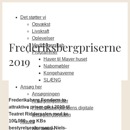
Det støtter vi
Opvækst
Livskraft
Oplevelser
Frederiksbergpriserne
Medborgerskab
Programmer
2019
Haver til Maver huset
Nabomøbler
Kongehaverne
SLÆNG
Ansøg her
Ansøgningen
Frederiksberg Fondens to
Ansøgningsfrister
attraktive priser gik i 2019 til
Frederiksbergfondens digitale
Teatret Riddersalen med kr.
ansøgningssystem
100.000,- og KBs
Aktuelt
bestyrelsesformand Niels-
Alle artikler