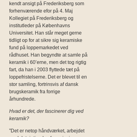
kendt ansigt på Frederiksberg
som
f
orhenværende
efor på 4. Maj
Kollegiet
på Freder
iksberg og
institutleder på Københavns
Universitet. Han står meget gerne
tidligt op for at sikre sig keramiske
fund på
loppemarkedet ved
rådhuset. Han begyndte at samle på
keramik i 60’erne, men det tog rigtig
fart, da han i 2003 flyttede tæt på
loppefristelserne.
Det er blevet til en
stor samling, fortrinsvis af dansk
brugskeramik fra forrige
århundrede.
Hvad er det, der fascinerer dig ved
keramik?
”Det er netop håndværket, arbejdet