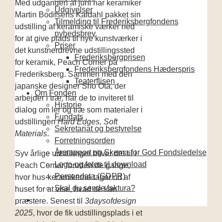
Med udgangen af juni har keramiker
Udgivelser
Martin Bodilsens Kaldahl pakket sin
Tilmelding til Frederiksbergfondens
udstilling af keramiske værker ned
nyhedsbrev
for at give plads til nye kunstværker i
Priser
det kunstnerdrevne udstillingssted
Frederiksbergprisen
for keramik, Peach Corner på
Frederiksbergfondens Hæderspris
Frederiksberg. Sammen med
den
Teaterflisen
japanske designer Sho Ota, der
Om Fonden
arbejder i træ, har de to inviteret til
Historie
dialog om ler og træ som materialer i
Fundats
udstillingen
Hard Edges, Soft
Sekretariat og bestyrelse
Materials
.
Forretningsorden
Årsrapport og Skema for God Fondsledelse
Syv årlige udstillinger bliver det til i
Logo og fotos til download
Peach Corner foruden de gange,
Persondata (GDPR)
hvor hus-keramikerne tager ud af
Skal du sende faktura?
huset for at vise, hvad de kan
præstere. Senest til
3daysofdesign
2025
, hvor de fik udstillingsplads i et