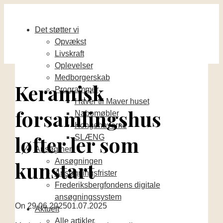
Det støtter vi
Opvækst
Livskraft
Oplevelser
Medborgerskab
Keramisk
Programmer
Haver til Maver huset
forsamlingshus
Nabomøbler
Kongehaverne
løfter ler som
SLÆNG
Ansøg her
Ansøgningen
kunstart
Ansøgningsfrister
Frederiksbergfondens digitale
ansøgningssystem
On
29.06.2025
01.07.2025
Aktuelt
Alle artikler