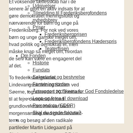
Et voksende fællesskab har i de
Udgivelser
senere år gjort en aktiv indsats for at
Tilmelding til Frederiksbergfondens
gøre demokratiet meningsfuldt og
nyhedsbrev
nærværende for børn og unge på
Priser
Frederiksberg. For nok ved vores
Frederiksbergprisen
børn og unge ganske meget om,
Frederiksbergfondens Hæderspris
hvad politik og demokrati er, men
Teaterflisen
måske knap så meget om, hvordan
Om Fonden
de selv kan være en engageret del
Historie
af det.
Fundats
Sekretariat og bestyrelse
To frederiksbergskoler,
Forretningsorden
Lindevangsskolen og Skolen ved
Årsrapport og Skema for God Fondsledelse
Søerne, tog allerede i 2023 initiativ
Logo og fotos til download
til at fejre demokratiet med
Persondata (GDPR)
grundlovsfester. Her var både
Skal du sende faktura?
morgensamling med grundlovsfest-
tema og besøg af den radikale
partileder Martin Lidegaard på