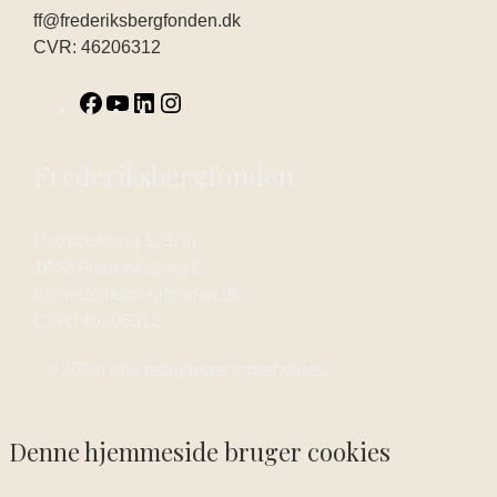
ff@frederiksbergfonden.dk
CVR: 46206312
Frederiksbergfonden
Rathsacksvej 1, 3. th.
1862 Frederiksberg C
ff@frederiksbergfonden.dk
CVR: 46206312
© 2024. Alle rettigheder forbeholdes.
Denne hjemmeside bruger cookies