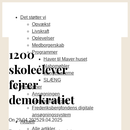
Det støtter vi
Opvækst
Livskraft
Oplevelser
Medborgerskab
1200
Programmer
Haver til Maver huset
skoleelever
Nabomøbler
Kongehaverne
fejrer
SLÆNG
Ansøg her
Ansøgningen
demokratiet
Ansøgningsfrister
Frederiksbergfondens digitale
ansøgningssystem
On
29.04.2025
29.04.2025
Aktuelt
Alle artikler