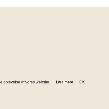
ige oplevelse af vores website.
Læs mere
OK