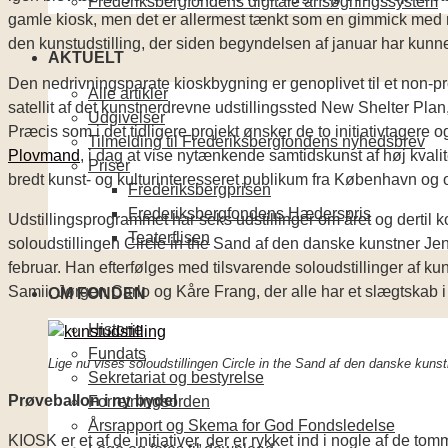
Frederiksbergfondens digitale ansøgningssystem
gamle kiosk, men det er allermest tænkt som en gimmick med re
den kunstudstilling, der siden begyndelsen af januar har kunne
AKTUELT
Den nedrivningsparate kioskbygning er genoplivet til et non-pr
Alle artikler
satellit af det kunstnerdrevne udstillingssted New Shelter Pla
Udgivelser
Præcis som i det tidligere projekt ønsker de to initiativtagere o
Tilmelding til Frederiksbergfondens nyhedsbrev
Plovmand
, i dag at vise nytænkende samtidskunst af høj kvalit
Priser
bredt kunst- og kulturinteresseret publikum fra København og
Frederiksbergprisen
Frederiksbergfondens Hæderspris
Udstillingsprogrammet har seks udstillinger om året og dertil 
Teaterflisen
soloudstillingen Circle in the Sand af den danske kunstner Jen
februar. Han efterfølges med tilsvarende soloudstillinger af
Samii, Jørgen Carlo og Kåre Frang, der alle har et slægtskab i 
OM FONDEN
Historie
Fundats
Lige nu vises soloudstillingen Circle in the Sand af den danske kunst
Sekretariat og bestyrelse
Prøveballon i ny bydel
Forretningsorden
Årsrapport og Skema for God Fondsledelse
KIOSK er et af de initiativer, der er rykket ind i nogle af de