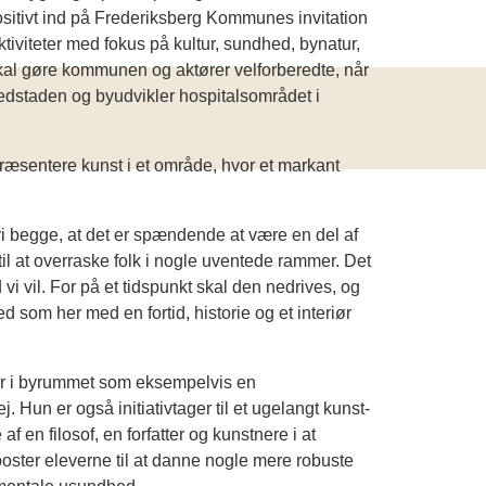
sitivt ind på Frederiksberg Kommunes invitation
aktiviteter med fokus på kultur, sundhed, bynatur,
kal gøre kommunen og aktører velforberedte, når
dstaden og byudvikler hospitalsområdet i
ræsentere kunst i et område, hvor et markant
vi begge, at det er spændende at være en del af
 til at overraske folk i nogle uventede rammer. Det
 vil. For på et tidspunkt skal den nedrives, og
ed som her med en fortid, historie og et interiør
ker i byrummet som eksempelvis en
un er også initiativtager til et ugelangt kunst-
 en filosof, en forfatter og kunstnere i at
ster eleverne til at danne nogle mere robuste