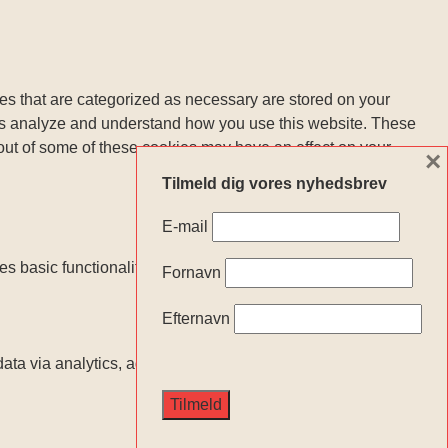
es that are categorized as necessary are stored on your
lp us analyze and understand how you use this website. These
 out of some of these cookies may have an effect on your
×
Tilmeld dig vores nyhedsbrev
E-mail
s basic functionalities and security features of the website.
Fornavn
Efternavn
l data via analytics, ads, other embedded contents are termed