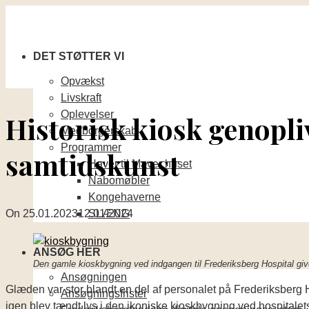
DET STØTTER VI
Opvækst
Livskraft
Oplevelser
Historisk kiosk genopl
Medborgerskab
Programmer
samtidskunst
Haver til Maver huset
Nabomøbler
Kongehaverne
SLÆNG
On
25.01.2023
12.01.2024
ANSØG HER
Den gamle kioskbygning ved indgangen til Frederiksberg Hospital giver 
Ansøgningen
Glæden var stor blandt en del af personalet på Frederiksberg H
Ansøgningsfrister
igen blev tændt lys i den ikoniske kioskbygning ved hospitalets 