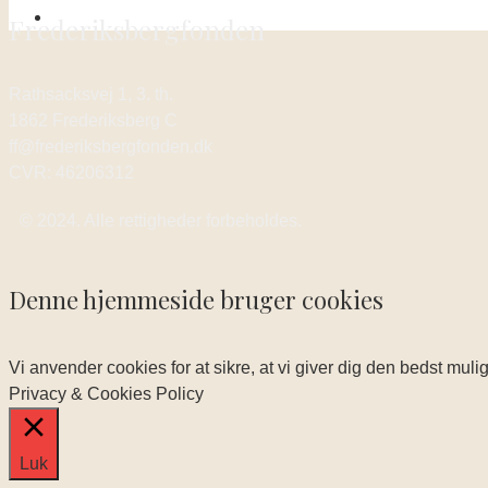
Frederiksbergfonden
Rathsacksvej 1, 3. th.
1862 Frederiksberg C
ff@frederiksbergfonden.dk
CVR: 46206312
© 2024. Alle rettigheder forbeholdes.
Denne hjemmeside bruger cookies
Vi anvender cookies for at sikre, at vi giver dig den bedst mul
Privacy & Cookies Policy
Luk