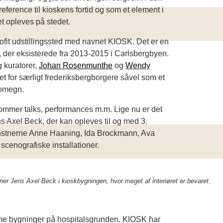
ference til kioskens fortid og som et element i
t opleves på stedet.
ofit udstillingssted med navnet KIOSK. Det er en
n, der eksisterede fra 2013-2015 i Carlsbergbyen.
g kuratorer,
Johan Rosenmunthe
og
Wendy
et for særligt frederiksbergborgere såvel som et
 omegn.
kommer talks, performances m.m. Lige nu er det
s Axel Beck, der kan opleves til og med 3.
 kunstnerne Anne Haaning, Ida Brockmann, Ava
scenografiske installationer.
ner Jens Axel Beck i kioskbygningen, hvor meget af interiøret er bevaret.
 tomme bygninger på hospitalsgrunden. KIOSK har