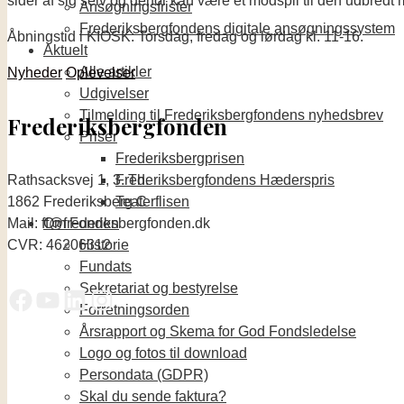
sider af sig selv og derfor kan være et modspil til den udbred
Ansøgningsfrister
Frederiksbergfondens digitale ansøgningssystem
Åbningstid i KIOSK: Torsdag, fredag og lørdag kl. 11-16.
Aktuelt
Alle artikler
Nyheder
Oplevelser
Udgivelser
Tilmelding til Frederiksbergfondens nyhedsbrev
Frederiksbergfonden
Priser
Frederiksbergprisen
Rathsacksvej 1, 3. Th.
Frederiksbergfondens Hæderspris
1862 Frederiksberg C
Teaterflisen
Mail: ff@frederiksbergfonden.dk
Om Fonden
CVR: 46206312
Historie
Fundats
Sekretariat og bestyrelse
Forretningsorden
Årsrapport og Skema for God Fondsledelse
Logo og fotos til download
Persondata (GDPR)
Skal du sende faktura?