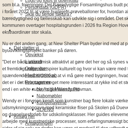
Logo og fotos til download
som bl.a. foreningen Det Bæredygtige Forsamlingshus budt po
Persondata (GDPR)
i foråret 2022 til at være huslejefri prøveballoner for, hvordan 
Skal du sende faktura?
bæredygtighed og fællesskab kan udvikle sig i området. Det s
kommunen overtager hospitalsgrunden i 2026 fra Region Hove
ekstraordinær stor skala.
Nu er det anden gang, at New Shelter Plan byder ind med at p
Det støtter vi
byudviklingsprojekt banker på døren.
Opvækst
Livskraft
”Det er både økonomisk attraktivt at gøre det her og så synes 
Oplevelser
et fremtidigt miljø, der spirer kulturelt og hvor vi kan være med
Medborgerskab
spændende ved KIOSK er, at vi må gøre med bygningen, hvad vi
Programmer
det er i det hele taget meget mere interessant at rykke ind et st
Haver til Maver huset
end i en
white cube
, ” siger Wendy Plovman.
Nabomøbler
Wendy er i forvejen kendt som kunstner bag flere lokale vær
Kongehaverne
udsmykningsopgave med keramiske fliser på Skolen på Duevej. H
SLÆNG
og dannelsesforløb for udskolingsklasser. Her guides eleverne af
Ansøg her
arbejde med kunstneriske processer, som erfaringsmæssigt boo
Ansøgningen