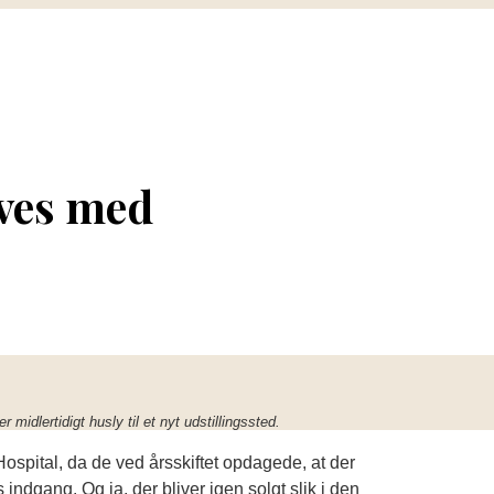
ives med
midlertidigt husly til et nyt udstillingssted.
ospital, da de ved årsskiftet opdagede, at der
indgang. Og ja, der bliver igen solgt slik i den