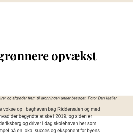
 grønnere opvækst
er og afgrøder frem til dronningen under besøget. Foto: Dan Møller
kulle vokse op i baghaven bag Riddersalen og med
vad der begyndte at ske i 2019, og siden er
ederiksberg og driver i dag skolehaven her som
empel på en lokal succes og eksponent for byens