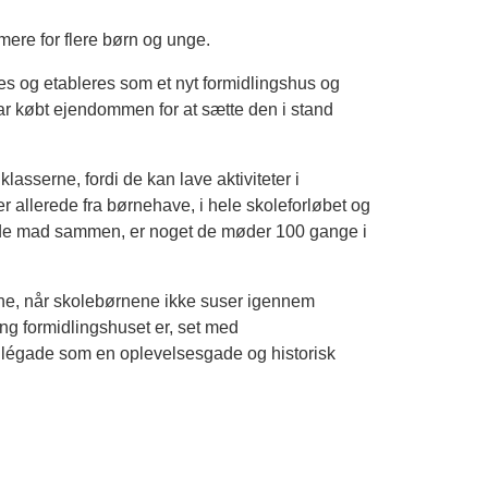
ere for flere børn og unge.
s og etableres som et nyt formidlingshus og
har købt ejendommen for at sætte den i stand
asserne, fordi de kan lave aktiviteter i
ter allerede fra børnehave, i hele skoleforløbet og
ede mad sammen, er noget de møder 100 gange i
rne, når skolebørnene ikke suser igennem
ing formidlingshuset er, set med
e Allégade som en oplevelsesgade og historisk