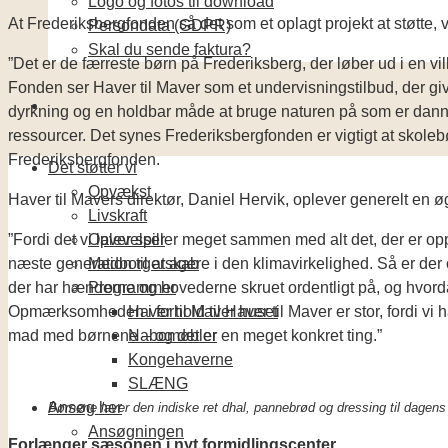
Logo og fotos til download
At Frederiksbergfonden så det som et oplagt projekt at støtte, v
Persondata (GDPR)
Skal du sende faktura?
”Det er de færreste børn på Frederiksberg, der løber ud i en v
Fonden ser Haver til Maver som et undervisningstilbud, der gi
dyrkning og en holdbar måde at bruge naturen på som er dannen
ressourcer. Det synes Frederiksbergfonden er vigtigt at skolebø
Frederiksbergfonden.
Det støtter vi
Opvækst
Haver til Mavers direktør, Daniel Hervik, oplever generelt en øg
Livskraft
”Fordi det vi laver spiller meget sammen med alt det, der er o
Oplevelser
næste generation til at agere i den klimavirkelighed. Så er der
Medborgerskab
der har hænderne og hovederne skruet ordentligt på, og hvorda
Programmer
Opmærksomheden i forhold til Haver til Maver er stor, fordi vi h
Haver til Maver huset
mad med børnene – og det er en meget konkret ting.”
Nabomøbler
Kongehaverne
SLÆNG
Ansøg her
Børnene laver den indiske ret dhal, pannebrød og dressing til dagens
Ansøgningen
Forlænger sæsonen i nyt formidlingscenter