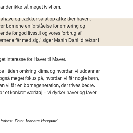
ar der ikke så meget tvivl om.
illahave og trækker salat op af køkkenhaven.
ver børnene en forståelse for ernæring og
de for god livsstil og vores forbrug af
rnene får med sig,” siger Martin Dahl, direktør i
et interesse for Haver til Maver.
ppe i tiden omkring klima og hvordan vi uddanner
 også meget fokus på, hvordan vi får nogle børn,
n vi får en børnegeneration, der trives bedre.
ar et konkret værktøj – vi dyrker haver og laver
 frokost. Foto: Jeanette Hougaard