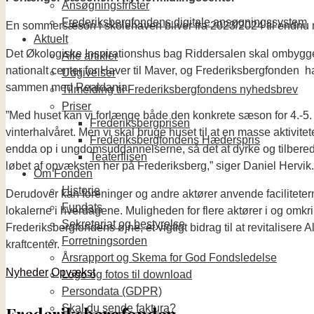
Ansøgningsfrister
Frederiksbergfondens digitale ansøgningssystem
En sommersæson i skolehaven bliver fra 2023/2024 til endnu m
Aktuelt
Det Økologiske Inspirationshus bag Riddersalen skal ombygge
Alle artikler
nationalt center for Haver til Maver, og Frederiksbergfonden 
Udgivelser
sammen med Realdania.
Tilmelding til Frederiksbergfondens nyhedsbrev
Priser
”Med huset kan vi forlænge både den konkrete sæson for 4.-5. kl
Frederiksbergprisen
vinterhalvåret. Men vi skal bruge huset til at en masse aktivite
Frederiksbergfondens Hæderspris
endda op i ungdomsuddannelserne, så det at dyrke og tilber
Teaterflisen
løbet af opvæksten her på Frederiksberg,” siger Daniel Hervik.
Om Fonden
Historie
Derudover kan foreninger og andre aktører anvende facilitete
Fundats
lokalerne i hverdagene. Muligheden for flere aktører i og omkr
Sekretariat og bestyrelse
Frederiksbergfondens øjne, et vigtigt bidrag til at revitaliser
Forretningsorden
kraftcenter.
Årsrapport og Skema for God Fondsledelse
Nyheder
Opvækst
Logo og fotos til download
Persondata (GDPR)
Skal du sende faktura?
Frederiksbergfonden