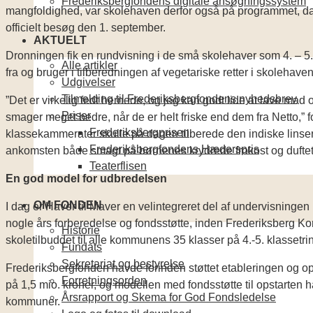
Frederiksbergfondens digitale ansøgningssystem
mangfoldighed, var skolehaven derfor også på programmet, da
officielt besøg den 1. september.
AKTUELT
Dronningen fik en rundvisning i de små skolehaver som 4. – 5
Alle artikler
fra og bruger i tilberedningen af vegetariske retter i skolehav
Udgivelser
Tilmelding til Frederiksbergfondens nyhedsbrev
”Det er virkelig fedt hernede, og jeg kan godt lide at lave ma
Priser
smager meget bedre, når de er helt friske end dem fra Netto,” 
Frederiksbergprisen
klassekammerater skulle på dagen tilberede den indiske linser
Frederiksbergfondens Hæderspris
ankomsten både smagt på børnenes krydrede frokost og duftet t
Teaterflisen
En god model for udbredelsen
OM FONDEN
I dag er Haver til Maver en velintegreret del af undervisninge
nogle års forberedelse og fondsstøtte, inden Frederiksberg Ko
Historie
skoletilbuddet til alle kommunens 35 klasser på 4.-5. klassetrin
Fundats
Sekretariat og bestyrelse
Frederiksbergfonden havde forinden støttet etableringen og o
Forretningsorden
på 1,5 mio. kroner, og modellen med fondsstøtte til opstarten h
Årsrapport og Skema for God Fondsledelse
kommuner.