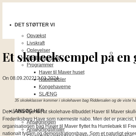
DET STØTTER VI
Opvækst
Livskraft
Oplevelser
Et skoleeksempel på en
Medborgerskab
Programmer
Haver til Maver huset
On
08.09.2022
12.01.2024
Nabomøbler
Kongehaverne
SLÆNG
35 skoleklasser kommer i skolehaven bag Riddersalen og de viste hav
ANSØG HER
Det lå ikke lige for, at skolehave-tilbuddet Haver til Maver s
Frederiksberg Have som nærmeste nabo. Men det er præcist, h
Ansøgningen
organisationen bag Haver til Maver flyttet fra Humlebæk til Fr
Ansøgningsfrister
nationalt fyrtårn og demonstrationshave. Som et naturligt eks