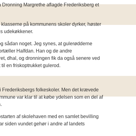
 Dronning Margrethe aflagde Frederiksberg et
. klasserne på kommunens skoler dyrker, høster
ens udekøkkener.
d og sådan noget. Jeg synes, at gulerødderne
fortæller Halfdan. Han og de andre
et, dhal, og dronningen fik da også senere ved
il en friskoptrukket gulerod.
n i Frederiksbergs folkeskoler. Men det krævede
mmune var klar til at købe ydelsen som en del af
.
pstarten af skolehaven med en samlet bevilling
ar siden vundet gehør i andre af landets